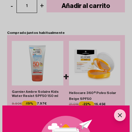
-
+
Añadir al carrito
1
Comprado
juntos
habitualmente
+
Garnier Ambre Solaire Kids
Heliocare 360º Polvo Solar
Water Resist SPF50 150 ml
Beige SPF50
9.90€
-19%
7.97€
21.01€
-22%
16.45€
Total 24.42 €
Añadir Pack
Ahorras 6.49 €