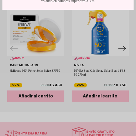
*Válido en compras superiores a 39€.
3
h
19
m
3
h
20
m
CANTABRIA LABS
NIVEA
Heliocare 360º Polvo Solar Beige SPF50
NIVEA Sun Kids Spray Solar 5 en 1 FPS
50 270ml
16.45€
10.75€
22%
26%
21.01€
14.49€
Añadir al carrito
Añadir al carrito
ENVÍO GRATUITO
ENTREGA RÁPIDA
A PARTIR DE 35€