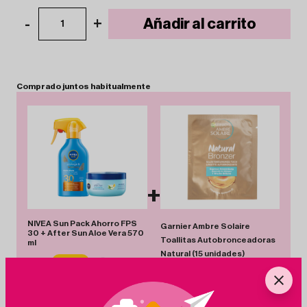
-
+
Añadir al carrito
1
Comprado
juntos
habitualmente
+
NIVEA Sun Pack Ahorro FPS
Garnier Ambre Solaire
30 + After Sun Aloe Vera 570
Toallitas Autobronceadoras
ml
Natural (15 unidades)
17.90€
-24%
13.56€
10.00€
-18%
8.25€