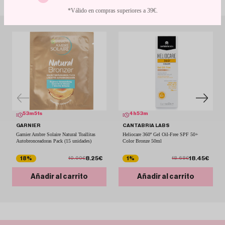
*Válido en compras superiores a 39€.
53
m
51
s
4
h
53
m
GARNIER
CANTABRIA LABS
Garnier Ambre Solaire Natural Toallitas
Heliocare 360º Gel Oil-Free SPF 50+
Autobronceadoras Pack (15 unidades)
Color Bronze 50ml
8.25€
18.45€
18%
1%
10.00€
18.68€
Añadir al carrito
Añadir al carrito