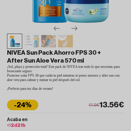
NIVEA Sun Pack Ahorro FPS 30 +
After Sun Aloe Vera 570 ml
¡Sol, playa y protección total! Este pack de NIVEA trae todo lo que necesitas para
broncearte seguro:
Protector solar FPS 30 que cuida tu piel mientras te pones morenx y after sun con
aloe vera para calmar y mimar tu piel después del sol.
¡Perfecto para tus días de verano!
13.56€
-24%
17.9€
Acaba en
2
d
21
h