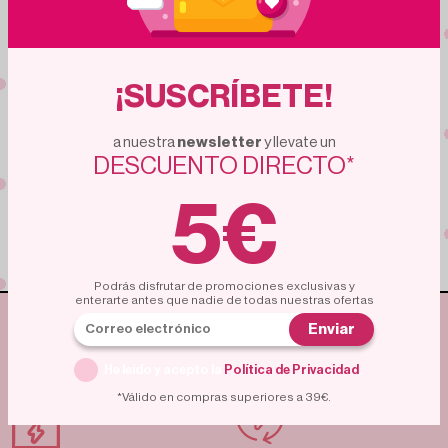
¡Me apunto!
¡SUSCRÍBETE!
Suscríbete
a nuestra
newsletter
y llevate un
DESCUENTO DIRECTO*
Unete a una comunidad de compradores expertos.
Miles de personas ya aprovechan estas ofertas.
¿Vas a quedarte fuera?
5€
Podrás disfrutar de promociones exclusivas y
enterarte antes que nadie de todas nuestras ofertas
ENVÍO GRATUITO
Enviar
ENTREGA RÁPIDA
A PARTIR DE 35€
He leído y acepto la
Política de Privacidad
.
*Válido en compras superiores a 39€.
POLÍTICA DE
PAGO SEGURO
DEVOLUCIÓN