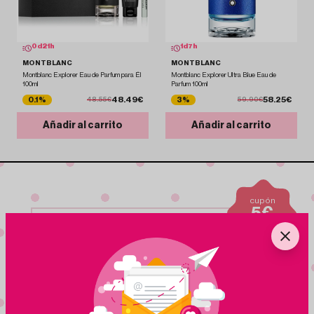
0
d
21
h
1
d
7
h
MONTBLANC
MONTBLANC
Montblanc Explorer Eau de Parfum para Él
Montblanc Explorer Ultra Blue Eau de
100ml
Parfum 100ml
48.49€
58.25€
0.1%
3%
48.55€
59.90€
Añadir al carrito
Añadir al carrito
cupón
5€
para nuevas
suscripciones
Suscribete a nuestra
NEWSLETTER
Nuestra newsletter te mantiene al dia de ofertas,
eventos y nuevos productos