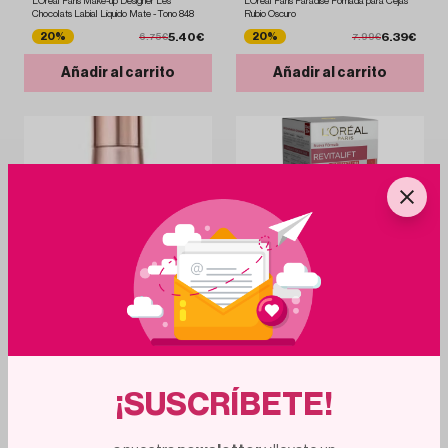
L'Oreal Paris Make-up Designer Les
L'Oréal Paris Paradise Pomada para Cejas
Chocolats Labial Líquido Mate - Tono 848
Rubio Oscuro
5.40€
6.39€
20%
20%
6.75€
7.99€
Añadir al carrito
Añadir al carrito
17
h
48
m
17
h
48
m
L´OREAL
Revitalift Crema Hidratante Día Duplo
L´OREAL
Precio Especial 2X 50 ML Pack de 2
L'Oréal Paris Paradise Pomade Extatic Gel
Cremoso para Cejas Tono 103 Chatain 2.8g
11.92€
12.20€
19%
35%
14.80€
18.90€
¡SUSCRÍBETE!
Añadir al carrito
Añadir al carrito