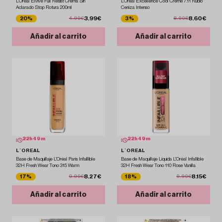
L'Oréal Elvive Full Resist Crema Sin
L'Oréal Excellence Cool Creme 7.11 Rubio
Aclarado Stop Rotura 200ml
Ceniza Intenso
3.99€
8.60€
20%
3%
4.99€
8.90€
Añadir al carrito
Añadir al carrito
22
h
49
m
22
h
49
m
L´OREAL
L´OREAL
Base de Maquillaje L'Oréal Paris Infaillible
Base de Maquillaje Líquida L'Oréal Infallible
32H Fresh Wear Tono 315 Warm
32H Fresh Wear Tono 110 Rose Vanilla
8.27€
8.15€
17%
18%
9.99€
9.90€
Añadir al carrito
Añadir al carrito