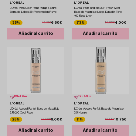
L´OREAL
L´OREAL
L'Oréal Paris Color Riche Plump & Shine
L'Oréal Paris Infaillible 32H Fresh Wear
Barra de Labios 351 Watermelon Plump
Base de Maquillaje Larga Duración Tono
160 Rose Linen
6.60€
4.00€
35%
73%
10.15€
14.95€
Añadir al carrito
Añadir al carrito
12
h
49
m
12
h
49
m
L´OREAL
L´OREAL
L'Oréal Accord Parfait Base de Maquillaje
L'Oréal Accord Parfait Base de Maquillaje
2.R/2.C Cool Rose
3.5 Neutro
9.00€
10.75€
25%
11%
11.99€
12.14€
Añadir al carrito
Añadir al carrito