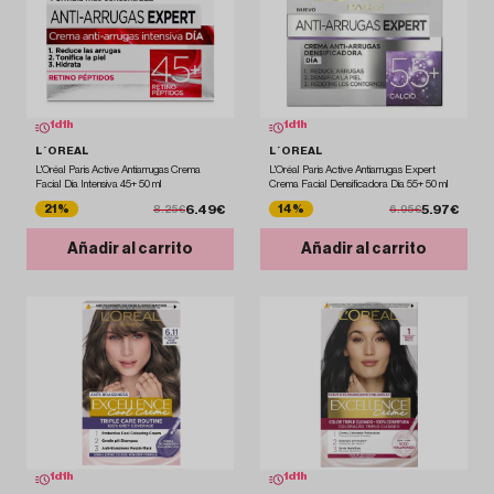
1
d
1
h
1
d
1
h
L´OREAL
L´OREAL
L'Oréal Paris Active Antiarrugas Crema
L'Oréal Paris Active Antiarrugas Expert
Facial Día Intensiva 45+ 50 ml
Crema Facial Densificadora Día 55+ 50 ml
6.49€
5.97€
21%
14%
8.25€
6.95€
Añadir al carrito
Añadir al carrito
1
d
1
h
1
d
1
h