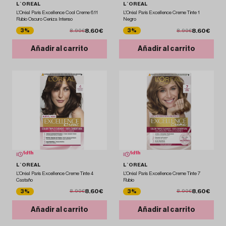
L´OREAL
L´OREAL
L'Oréal Paris Excellence Cool Creme 6.11
L'Oréal Paris Excellence Creme Tinte 1
Rubio Oscuro Ceniza Intenso
Negro
8.60€
8.60€
3%
3%
8.90€
8.90€
Añadir al carrito
Añadir al carrito
1
d
1
h
1
d
1
h
L´OREAL
L´OREAL
L'Oréal Paris Excellence Creme Tinte 4
L'Oréal Paris Excellence Creme Tinte 7
Castaño
Rubio
8.60€
8.60€
3%
3%
8.90€
8.90€
Añadir al carrito
Añadir al carrito