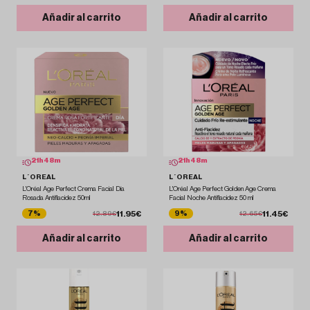
Añadir al carrito
Añadir al carrito
21
h
48
m
21
h
48
m
L´OREAL
L´OREAL
L'Oréal Age Perfect Crema Facial Día
L'Oréal Age Perfect Golden Age Crema
Rosada Antiflacidez 50ml
Facial Noche Antiflacidez 50 ml
11.95€
11.45€
7%
9%
12.89€
12.65€
Añadir al carrito
Añadir al carrito