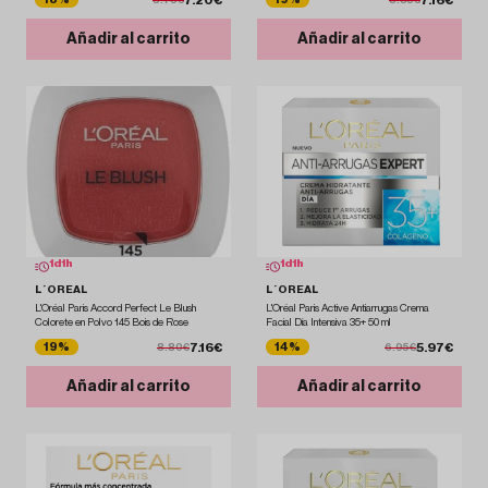
Añadir al carrito
Añadir al carrito
1
d
1
h
1
d
1
h
L´OREAL
L´OREAL
L'Oréal Paris Accord Perfect Le Blush
L'Oréal Paris Active Antiarrugas Crema
Colorete en Polvo 145 Bois de Rose
Facial Día Intensiva 35+ 50 ml
7.16€
5.97€
19%
14%
8.80€
6.95€
Añadir al carrito
Añadir al carrito