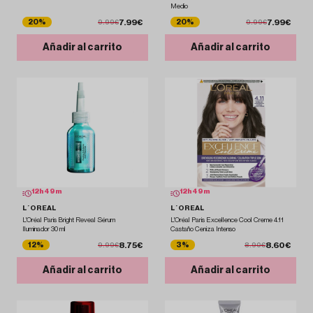
Medio
7.99€
7.99€
20%
20%
9.99€
9.99€
Añadir al carrito
Añadir al carrito
12
h
49
m
12
h
49
m
L´OREAL
L´OREAL
L'Oréal Paris Bright Reveal Sérum
L'Oréal Paris Excellence Cool Creme 4.11
Iluminador 30 ml
Castaño Ceniza Intenso
8.75€
8.60€
12%
3%
9.99€
8.90€
Añadir al carrito
Añadir al carrito