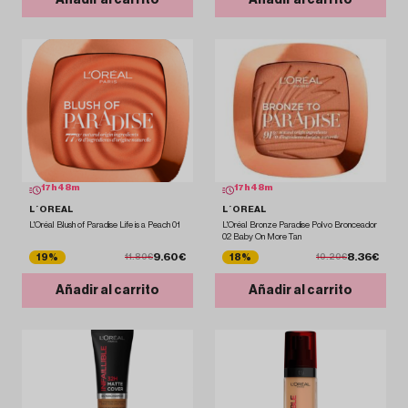
17
h
48
m
17
h
48
m
L´OREAL
L´OREAL
L'Oréal Blush of Paradise Life is a Peach 01
L'Oréal Bronze Paradise Polvo Bronceador
02 Baby On More Tan
9.60€
8.36€
19%
18%
11.80€
10.20€
Añadir al carrito
Añadir al carrito