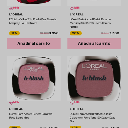
1
d
1
h
1
d
1
h
L´OREAL
L´OREAL
L'Oréal Infallible 24H Fresh Wear Base de
L'Oréal Paris Accord Parfait Base de
Maquillaje 040 Cashmere
Maquillaje 9.5D/9.5W - Tono Dorado
Neutro
8.95€
7.76€
11%
20%
10.10€
9.65€
Añadir al carrito
Añadir al carrito
1
d
1
h
1
d
1
h
L´OREAL
L´OREAL
L'Oréal Paris Accord Perfect Blush 165
L'Oreal Paris Accord Perfect Le Blush -
Rose Bonne Mine
Colorete en Polvo Tono 150 Candy Cane
Pink
7.20€
7.16€
18%
19%
8.75€
8.85€