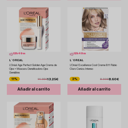
12
h
49
m
12
h
49
m
L´OREAL
L´OREAL
L'Oréal Age Perfect Golden Age Crema de
L'Oréal Excellence Cool Creme 8.11 Rubio
Ojos + Máscara Densificadora Ojos
Claro Ceniza Intenso
Sensibles
13.25€
8.60€
11%
3%
14.95€
8.90€
Añadir al carrito
Añadir al carrito