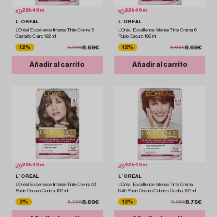
22
h
49
m
22
h
49
m
L´OREAL
L´OREAL
L'Oréal Excellence Intense Tinte Crema 5
L'Oréal Excellence Intense Tinte Crema 6
Castaño Claro 192 ml
Rubio Oscuro 192 ml
8.69€
8.69€
12%
12%
9.90€
9.90€
Añadir al carrito
Añadir al carrito
22
h
49
m
22
h
49
m
L´OREAL
L´OREAL
L'Oréal Excellence Intense Tinte Crema 6.1
L'Oréal Excellence Intense Tinte Crema
Rubio Oscuro Ceniza 192 ml
6.46 Rubio Oscuro Cobrizo Caoba 192 ml
8.69€
8.75€
2%
12%
8.90€
9.95€