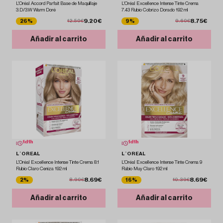
L'Oréal Accord Parfait Base de Maquillaje
L'Oréal Excellence Intense Tinte Crema
3.D/3.W Warm Doré
7.43 Rubio Cobrizo Dorado 192 ml
9.20€
8.75€
26%
9%
12.50€
9.60€
Añadir al carrito
Añadir al carrito
1
d
1
h
1
d
1
h
L´OREAL
L´OREAL
L'Oréal Excellence Intense Tinte Crema 8.1
L'Oréal Excellence Intense Tinte Crema 9
Rubio Claro Ceniza 192 ml
Rubio Muy Claro 192 ml
8.69€
8.69€
2%
16%
8.90€
10.39€
Añadir al carrito
Añadir al carrito