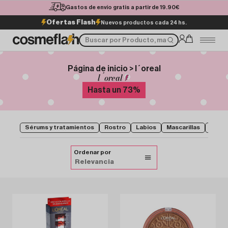
Gastos de envío gratis a partir de 19.90€
Ofertas Flash
Nuevos productos cada 24 hs.
Página de inicio > l´oreal
l´oreal
Hasta un
73
%
Sérums y tratamientos
Rostro
Labios
Mascarillas
Hidra
Ordenar por