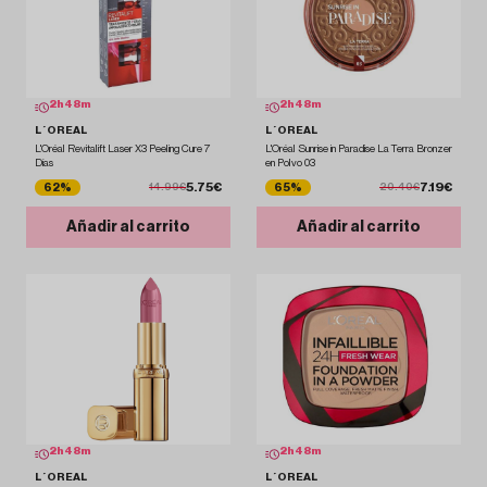
2
h
48
m
2
h
48
m
L´OREAL
L´OREAL
L'Oréal Revitalift Laser X3 Peeling Cure 7
L'Oréal Sunrise in Paradise La Terra Bronzer
Días
en Polvo 03
5.75€
7.19€
62%
65%
14.99€
20.40€
Añadir al carrito
Añadir al carrito
2
h
48
m
2
h
48
m
L´OREAL
L´OREAL