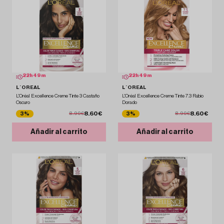
22
h
49
m
22
h
49
m
L´OREAL
L´OREAL
L'Oréal Excellence Creme Tinte 3 Castaño
L'Oréal Excellence Creme Tinte 7.3 Rubio
Oscuro
Dorado
8.60€
8.60€
3%
3%
8.90€
8.90€
Añadir al carrito
Añadir al carrito