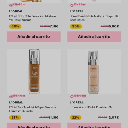
13
h
49
m
15
h
49
m
L´OREAL
L´OREAL
L'Oréal Color Riche Pintalabios Hidratante
L'Oréal Paris Infallible Matte Lip Crayon 112
119 Hello Parisienne
Spice Of Life
7.16€
5.60€
30%
30%
10.30€
7.99€
Añadir al carrito
Añadir al carrito
15
h
49
m
16
h
48
m
L´OREAL
L´OREAL
L'Oréal Paris True Match Super Blendable
L´oreal Accord Parfait Foundation 5N
Foundation 9N Truffle
11.16€
12.07€
27%
22%
15.20€
15.50€
Añadir al carrito
Añadir al carrito