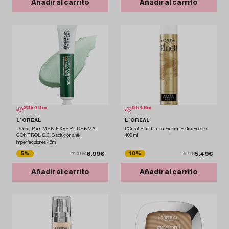
Añadir al carrito
Añadir al carrito
23
h
49
m
0
h
48
m
L´OREAL
L´OREAL
L'Oréal París MEN EXPERT DERMA
L'Oréal Elnett Laca Fijación Extra Fuerte
CONTROL S.O.S solución anti-
400 ml
imperfecciones 45ml
6.99€
5.49€
5%
10%
7.36€
6.11€
Añadir al carrito
Añadir al carrito