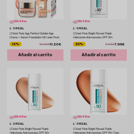
12
h
49
m
12
h
49
m
L´OREAL
L´OREAL
L'Oréal Paris Age Perfect Golden Age
L'Oréal Paris Bright Reveal Fluido
Crema + Serum Foundation 140 Linen Pack
Hidratante Anti-manchas SPF 50+
11.20€
7.99€
14%
20%
12.99€
9.99€
Añadir al carrito
Añadir al carrito
12
h
49
m
12
h
49
m
L´OREAL
L´OREAL
L'Oréal Paris Bright Reveal Fluido
L'Oréal Paris Bright Reveal Fluido
Hidratante Anti-manchas SPF 50+
Hidratante Anti-manchas SPF 50+ Tono