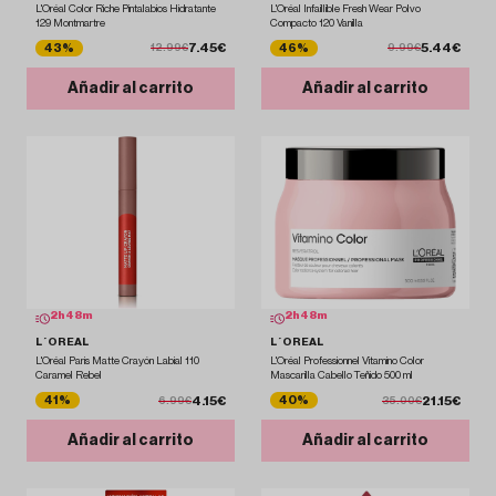
L'Oréal Color Riche Pintalabios Hidratante
L'Oréal Infaillible Fresh Wear Polvo
129 Montmartre
Compacto 120 Vanilla
7.45€
5.44€
43%
46%
12.99€
9.99€
Añadir al carrito
Añadir al carrito
2
h
48
m
2
h
48
m
L´OREAL
L´OREAL
L'Oréal Paris Matte Crayón Labial 110
L'Oréal Professionnel Vitamino Color
Caramel Rebel
Mascarilla Cabello Teñido 500 ml
4.15€
21.15€
41%
40%
6.99€
35.00€
Añadir al carrito
Añadir al carrito