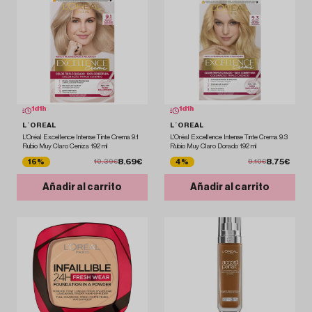
1
d
1
h
1
d
1
h
L´OREAL
L´OREAL
L'Oréal Excellence Intense Tinte Crema 9.1
L'Oréal Excellence Intense Tinte Crema 9.3
Rubio Muy Claro Ceniza 192 ml
Rubio Muy Claro Dorado 192 ml
8.69€
8.75€
16%
4%
10.39€
9.10€
Añadir al carrito
Añadir al carrito