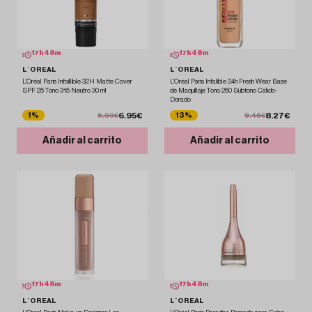
17
h
48
m
17
h
48
m
L´OREAL
L´OREAL
L'Oréal Paris Infaillible 32H Matte Cover
L'Oréal Paris Infalible 24h Fresh Wear Base
SPF 25 Tono 315 Neutro 30 ml
de Maquillaje Tono 260 Subtono Cálido-
Dorado
6.95€
8.27€
1%
13%
6.99€
9.46€
Añadir al carrito
Añadir al carrito
17
h
48
m
17
h
48
m
L´OREAL
L´OREAL