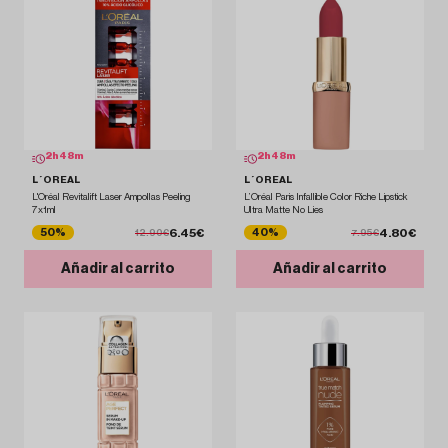
2
h
48
m
2
h
48
m
L´OREAL
L´OREAL
L'Oréal Revitalift Laser Ampollas Peeling
L’Oréal Paris Infallible Color Riche Lipstick
7x1ml
Ultra Matte No Lies
6.45€
4.80€
50%
40%
12.90€
7.95€
Añadir al carrito
Añadir al carrito