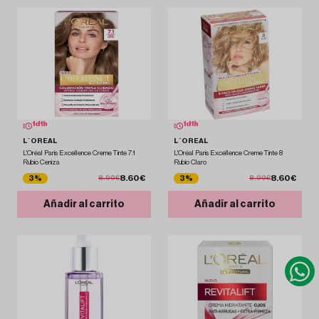
1
d
1
h
1
d
1
h
L´OREAL
L´OREAL
L'Oréal Paris Excellence Creme Tinte 7.1
L'Oréal Paris Excellence Creme Tinte 8
Rubio Ceniza
Rubio Claro
8.60€
8.60€
3%
3%
8.90€
8.90€
Añadir al carrito
Añadir al carrito