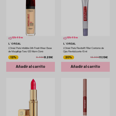
12
h
49
m
12
h
49
m
L´OREAL
L´OREAL
L'Oréal Paris Infalible 24h Fresh Wear Base
L'Oréal Paris Revitalift Filler Contorno de
de Maquillaje Tono 125 Warm Doré
Ojos Revitalizante 15 ml
8.28€
11.19€
12%
20%
9.46€
13.99€
Añadir al carrito
Añadir al carrito