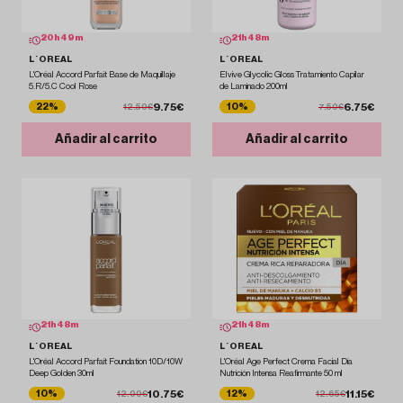
20
h
49
m
21
h
48
m
L´OREAL
L´OREAL
L'Oréal Accord Parfait Base de Maquillaje
Elvive Glycolic Gloss Tratamiento Capilar
5.R/5.C Cool Rose
de Laminado 200ml
9.75€
6.75€
22%
10%
12.50€
7.50€
Añadir al carrito
Añadir al carrito
21
h
48
m
21
h
48
m
L´OREAL
L´OREAL
L'Oréal Accord Parfait Foundation 10D/10W
L'Oréal Age Perfect Crema Facial Día
Deep Golden 30ml
Nutrición Intensa Reafirmante 50 ml
10.75€
11.15€
10%
12%
12.00€
12.65€