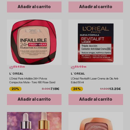
Añadir al carrito
Añadir al carrito
6
h
49
m
6
h
49
m
L´OREAL
L´OREAL
L'Oréal Paris Infalible 24H Polvos
L'Oréal Revitalift Laser Crema de Día Anti-
Compactos Mate - Tono 180 Rose Sand
Edad 50 ml
7.18€
13.25€
20%
24%
8.99€
17.50€
Añadir al carrito
Añadir al carrito