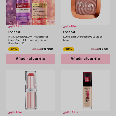
6
h
49
m
8
h
48
m
L´OREAL
L´OREAL
PACK SUPER GLOW - Revitalift Filler
L'Oréal Blush Of Paradise 02 La Vie En
Sérum Ácido Hialurónico + Age Perfect
Rose
Rosy Serum 30ml
26.36€
8.79€
20%
28%
32.95€
12.15€
Añadir al carrito
Añadir al carrito
8
h
48
m
10
h
49
m