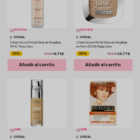
0
h
48
m
0
h
48
m
L´OREAL
L´OREAL
L'Oréal Accord Parfait Base de Maquillaje
L'Oréal Accord Parfait Base de Maquillaje
1R/1C Rosa Claro
en Polvo 3D/3W Beige Doré
9.71€
13.77€
31%
26%
14.12€
18.50€
Añadir al carrito
Añadir al carrito
1
d
1
h
1
d
1
h
L´OREAL
L´OREAL