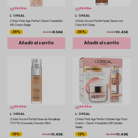
4
h
49
m
6
h
48
m
L´OREAL
L´OREAL
L'Oréal Paris Age Perfect Serum Foundation
L'Oréal Accord Parfait Nude Serum con
150 Cream Beige
Color 8-10 Deep
8.56€
10.45€
28%
26%
11.90€
14.15€
Añadir al carrito
Añadir al carrito
6
h
49
m
6
h
49
m
L´OREAL
L´OREAL
L'Oréal Accord Parfait Base de Maquillaje
L'Oréal Paris Age Perfect Golden Age Pack
7D/7W (Caramelo Dorado) 30ml
Crema + Serum Foundation 230 Golden
Vainilla
11.45€
11.49€
19%
12%
14.12€
12.99€