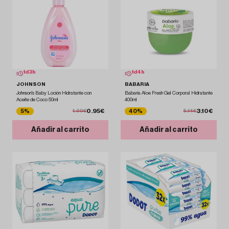
1
d
3
h
1
d
4
h
JOHNSON
BABARIA
Johnson's Baby Loción Hidratante con
Babaria Aloe Fresh Gel Corporal Hidratante
Aceite de Coco 50ml
400ml
0.95€
3.10€
5%
40%
1.00€
5.14€
Añadir al carrito
Añadir al carrito