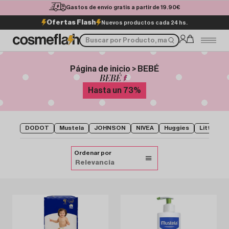
Gastos de envío gratis a partir de 19.90€
Ofertas Flash
Nuevos productos cada 24 hs.
Página de inicio > BEBÉ
BEBÉ
Hasta un
73
%
DODOT
Mustela
JOHNSON
NIVEA
Huggies
Little Lu
Ordenar por