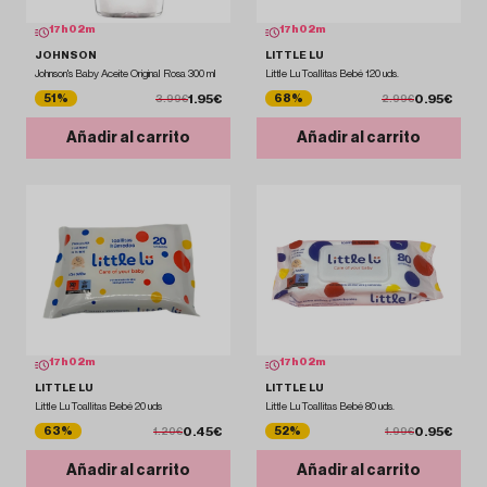
17
h
02
m
17
h
02
m
JOHNSON
LITTLE LU
Johnson's Baby Aceite Original Rosa 300 ml
Little Lu Toallitas Bebé 120 uds.
1.95€
0.95€
51%
68%
3.99€
2.99€
Añadir al carrito
Añadir al carrito
17
h
02
m
17
h
02
m
LITTLE LU
LITTLE LU
Little Lu Toallitas Bebé 20 uds
Little Lu Toallitas Bebé 80 uds.
0.45€
0.95€
63%
52%
1.20€
1.99€
Añadir al carrito
Añadir al carrito