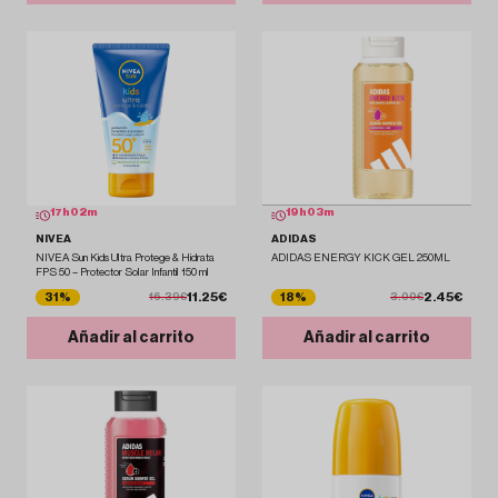
17
h
02
m
19
h
03
m
NIVEA
ADIDAS
NIVEA Sun Kids Ultra Protege & Hidrata
ADIDAS ENERGY KICK GEL 250ML
FPS 50 – Protector Solar Infantil 150 ml
11.25€
2.45€
31%
18%
16.39€
3.00€
Añadir al carrito
Añadir al carrito