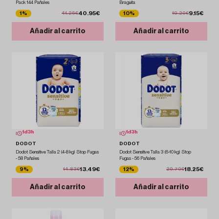
Pack 144 Pañales
Braguita
40.95€
9.15€
1%
10%
41.26€
10.20€
Añadir al carrito
Añadir al carrito
1
d
3
h
1
d
3
h
DODOT
DODOT
Dodot Sensitive Talla 2 (4-8 kg) Stop Fugas
Dodot Sensitive Talla 3 (6-10 kg) Stop
- 58 Pañales
Fugas - 56 Pañales
13.49€
18.25€
9%
12%
14.83€
20.70€
Añadir al carrito
Añadir al carrito