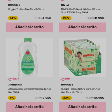
HUGGIES
NIVEA
Huggies Toallitas Pure Pack 3x56 uds
NIVEA Sun Babies & Kids 5 en 1 Crema
Solar FPS 50 Spray 200ml
4.25€
11.99€
14%
26%
4.95€
16.25€
Añadir al carrito
Añadir al carrito
1
d
23
h
2
d
1
h
JOHNSON
HUGGIES
Johnson's Aceite Corporal Piel Delicada Aloe
Huggies Toallitas Natural Care con Aloe
Vera 500ml
Vera Pack 10 x 56 uds
2.95€
10.49€
1%
33%
2.99€
15.59€
Añadir al carrito
Añadir al carrito