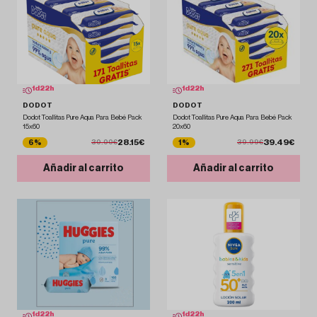
1
d
22
h
1
d
22
h
DODOT
DODOT
Dodot Toallitas Pure Aqua Para Bebé Pack
Dodot Toallitas Pure Aqua Para Bebé Pack
15x60
20x60
28.15€
39.49€
6%
1%
30.00€
39.99€
Añadir al carrito
Añadir al carrito
1
d
22
h
1
d
22
h