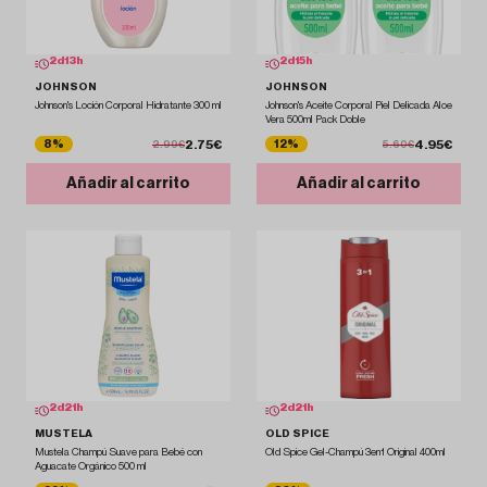
2
d
13
h
2
d
15
h
JOHNSON
JOHNSON
Johnson's Loción Corporal Hidratante 300 ml
Johnson's Aceite Corporal Piel Delicada Aloe
Vera 500ml Pack Doble
2.75€
4.95€
8%
12%
2.99€
5.60€
Añadir al carrito
Añadir al carrito
2
d
21
h
2
d
21
h
MUSTELA
OLD SPICE
Mustela Champú Suave para Bebé con
Old Spice Gel-Champú 3en1 Original 400ml
Aguacate Orgánico 500 ml