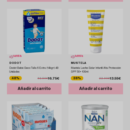
1
d
16
h
1
d
16
h
DODOT
MUSTELA
Dodot Bebé Seco Talla 6 Extra (14kg+) 48
Mustela Leche Solar Infantil Alta Protección
Unidades
SPF 50+ 100ml
16.75€
13.55€
48%
38%
32.50€
22.00€
Añadir al carrito
Añadir al carrito