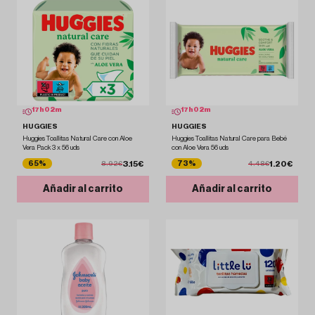
17
h
02
m
17
h
02
m
HUGGIES
HUGGIES
Huggies Toallitas Natural Care con Aloe
Huggies Toallitas Natural Care para Bebé
Vera Pack 3 x 56 uds
con Aloe Vera 56 uds
3.15€
1.20€
65%
73%
8.92€
4.48€
Añadir al carrito
Añadir al carrito