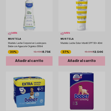
1
d
8
h
1
d
9
h
MUSTELA
MUSTELA
Mustela Leche Corporal en Loción para
Mustela Leche Solar Infantil SPF 50+ 40ml
Bebé con Aguacate Orgánico 300ml
8.75€
12.54€
30%
37%
12.49€
19.94€
Añadir al carrito
Añadir al carrito