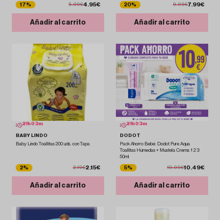
4.95€
7.99€
17%
20%
5.99€
9.99€
Añadir al carrito
Añadir al carrito
21
h
03
m
21
h
03
m
BABY LINDO
DODOT
Baby Lindo Toallitas 200 uds. con Tapa
Pack Ahorro Bebé: Dodot Pure Aqua
Toallitas Húmedas + Mustela Crema 1 2 3
50ml
2.15€
10.49€
2%
5%
2.19€
10.99€
Añadir al carrito
Añadir al carrito