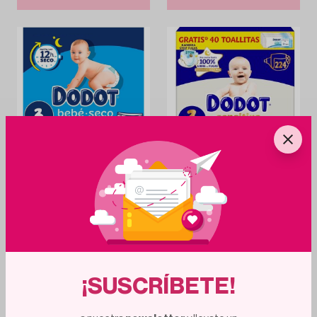
1
d
5
h
1
d
5
h
DODOT
DODOT
Dodot Bebé Seco Talla 3 (6-10 kg) - 186 (3
Dodot Pañales Bebé Sensitive Talla 3 (6-10
packs de 66 uds)
kg) pack 224 uds + 40 Toallitas
43.25€
69.15€
8%
8%
46.99€
75.00€
Añadir al carrito
Añadir al carrito
¡SUSCRÍBETE!