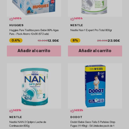
1
d
16
h
1
d
16
h
HUGGIES
NESTLE
Huggies Pure Toallitas para Bebé 99% Agua
Nestle Nan 1 Expert Pro Total 800gr
Pura - Pack Ahorro 12x56 (672 uds)
12.95€
23.95€
0.4%
8%
13.00€
26.00€
Añadir al carrito
Añadir al carrito
1
d
21
h
1
d
22
h
NESTLE
DODOT
Nestlé NAN 2 Optipro Leche de
Dodot Bebé Seco Talla 5 Pañales Stop
Continuación 800g
Fugas (11-16kg) - 54 Unidades pack de 1