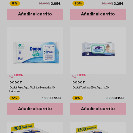
13.95€
13.25€
6%
10%
14.90€
14.70€
Añadir al carrito
Añadir al carrito
1
d
22
h
1
d
22
h
DODOT
DODOT
Dodot Pure Aqua Toallitas Húmedas 10
Dodot Toallitas 99% Aqua 1x60
Unidades
0.95€
3.15€
5%
4%
1.00€
3.29€
Añadir al carrito
Añadir al carrito