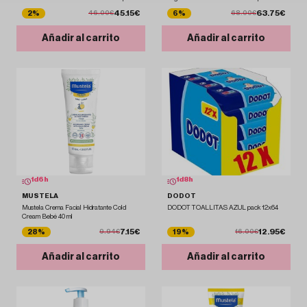
45.15€
63.75€
2%
6%
46.00€
68.00€
Añadir al carrito
Añadir al carrito
1
d
6
h
1
d
8
h
MUSTELA
DODOT
Mustela Crema Facial Hidratante Cold
DODOT TOALLITAS AZUL pack 12x64
Cream Bebé 40 ml
7.15€
12.95€
28%
19%
9.94€
16.00€
Añadir al carrito
Añadir al carrito