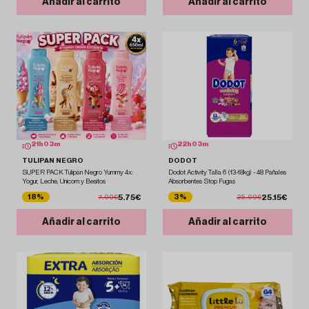
Añadir al carrito
Añadir al carrito
21
h
03
m
22
h
03
m
TULIPAN NEGRO
DODOT
SUPER PACK Tulipán Negro Yummy 4x:
Dodot Activity Talla 6 (13-18kg) - 48 Pañales
Yogur, Leche, Unicorn y Besitos
Absorbentes Stop Fugas
5.75€
25.15€
18%
3%
7.00€
25.99€
Añadir al carrito
Añadir al carrito