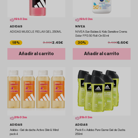
19
h
03
m
19
h
03
m
ADIDAS
NIVEA
ADIDAS MUSCLE RELAX GEL 250ML
NIVEA Sun Babies & Kids Sensitive Crema
Solar FPS 50 Roll-On 50 ml
2.45€
6.60€
18%
30%
3.00€
9.40€
Añadir al carrito
Añadir al carrito
21
h
03
m
21
h
03
m
ADIDAS
ADIDAS
Adidas - Gel de ducha Active Skin & Mind
Pack 6 x Adidas Pure Game Gel de Ducha
pack 4
250ml