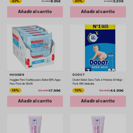
8.95€
3.20€
22%
20%
11.45€
4.00€
Añadir al carrito
Añadir al carrito
HUGGIES
DODOT
Huggies Pure Toallitas para Bebé 99% Agua
Dodot Bebé Seco Talla 4 Pañales (9-14kg) -
Pura Pack de 18x56
Pack 186 Unidades
17.99€
44.99€
18%
10%
22.00€
50.00€
Añadir al carrito
Añadir al carrito