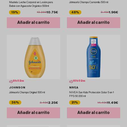
Mustela Leche Corporal en Loción para
Johnson's Champú Camomila 500 ml
Bebé con Aguacate Orgánico 500ml
10.75€
1.96€
19%
48%
13.26€
3.75€
Añadir al carrito
Añadir al carrito
9
h
02
m
10
h
02
m
JOHNSON
NIVEA
Johnson's Champú Original 500 ml
NIVEA Sun Kids Protección Solar 5 en 1
FPS 50 200 ml
2.25€
11.49€
36%
21%
3.49€
14.49€
Añadir al carrito
Añadir al carrito