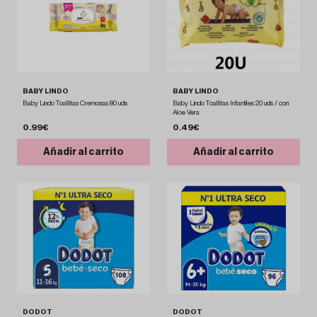
BABY LINDO
BABY LINDO
Baby Lindo Toallitas Cremosas 80 uds
Baby Lindo Toallitas Infantiles 20 uds / con
Aloe Vera
0.99€
0.49€
Añadir al carrito
Añadir al carrito
DODOT
DODOT