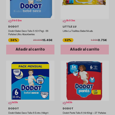
0
h
02
m
1
h
03
m
DODOT
LITTLE LU
Dodot Bebé Seco Talla 5 (12-17kg) - 56
Little Lu Toallitas Bebé 64 uds.
Pañales Ultra Absorbentes
15.45€
0.75€
34%
62%
23.50€
1.99€
Añadir al carrito
Añadir al carrito
1
d
3
h
1
d
3
h
DODOT
DODOT
Dodot Bebé Seco Talla 6 Extra (14kg+)
Dodot Pants Talla 6 (14-19 kg) – 27 Pañales