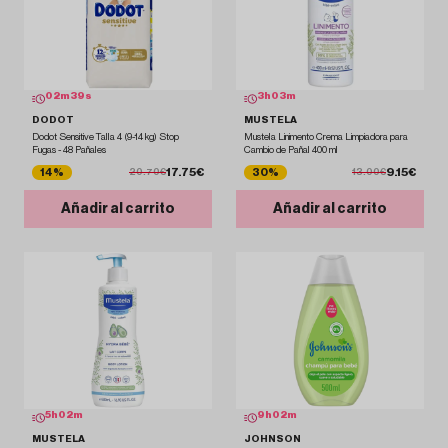
02
m
37
s
3
h
03
m
DODOT
MUSTELA
Dodot Sensitive Talla 4 (9-14 kg) Stop
Mustela Linimento Crema Limpiadora para
Fugas - 48 Pañales
Cambio de Pañal 400 ml
17.75€
9.15€
14%
30%
20.70€
13.00€
Añadir al carrito
Añadir al carrito
5
h
02
m
9
h
02
m
MUSTELA
JOHNSON