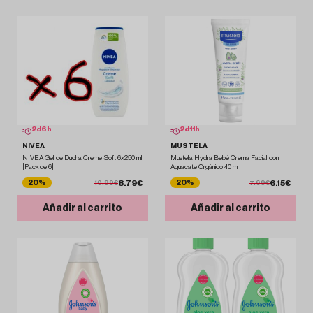
2
d
6
h
2
d
11
h
NIVEA
MUSTELA
NIVEA Gel de Ducha Creme Soft 6x250 ml
Mustela Hydra Bebé Crema Facial con
[Pack de 6]
Aguacate Orgánico 40 ml
8.79€
6.15€
20%
20%
10.99€
7.69€
Añadir al carrito
Añadir al carrito