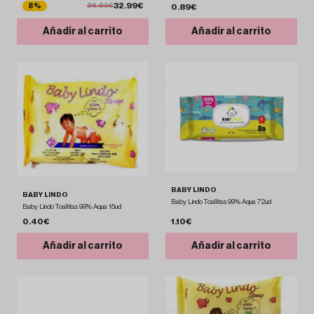
32.99€
8%
36.00€
0.89€
Añadir al carrito
Añadir al carrito
BABY LINDO
BABY LINDO
Baby Lindo Toallitas 99% Aqua 72ud
Baby Lindo Toallitas 99% Aqua 15ud
0.40€
1.10€
Añadir al carrito
Añadir al carrito