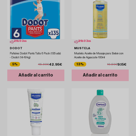
21
h
03
m
21
h
03
m
DODOT
MUSTELA
Pañales Dodot Pants Talla 6 Pack (135 uds)
Mustela Aceite de Masaje para Bebé con
- Dodot (14-19 kg)
Aceite de Aguacate 100ml
42.95€
9.15€
5%
13%
45.00€
10.50€
Añadir al carrito
Añadir al carrito