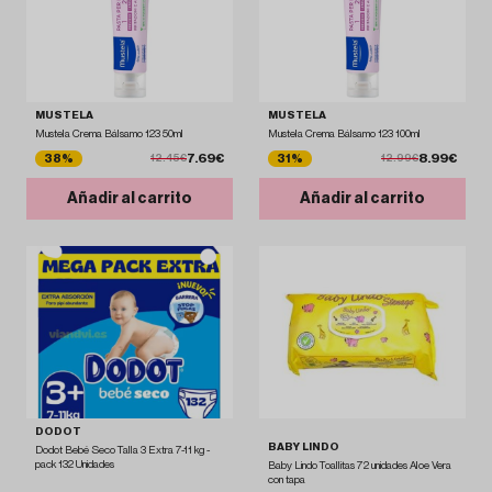
MUSTELA
MUSTELA
Mustela Crema Bálsamo 123 50ml
Mustela Crema Bálsamo 123 100ml
7.69€
8.99€
38%
31%
12.45€
12.99€
Añadir al carrito
Añadir al carrito
DODOT
BABY LINDO
Dodot Bebé Seco Talla 3 Extra 7-11 kg -
pack 132 Unidades
Baby Lindo Toallitas 72 unidades Aloe Vera
con tapa