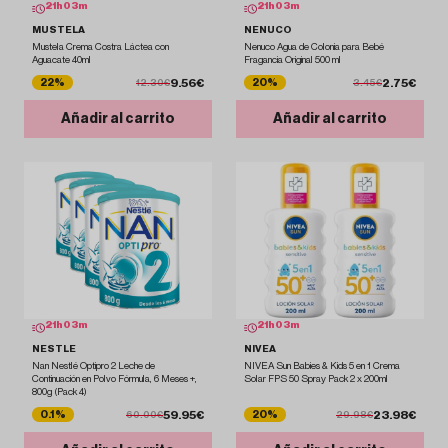
21
h
03
m
21
h
03
m
MUSTELA
NENUCO
Mustela Crema Costra Láctea con
Nenuco Agua de Colonia para Bebé
Aguacate 40ml
Fragancia Original 500 ml
9.56€
2.75€
22%
20%
12.30€
3.45€
Añadir al carrito
Añadir al carrito
21
h
03
m
21
h
03
m
NESTLE
NIVEA
Nan Nestlé Optipro 2 Leche de
NIVEA Sun Babies & Kids 5 en 1 Crema
Continuación en Polvo Fórmula, 6 Meses +,
Solar FPS 50 Spray Pack 2 x 200ml
800g (Pack 4)
59.95€
23.98€
0.1%
20%
60.00€
29.98€