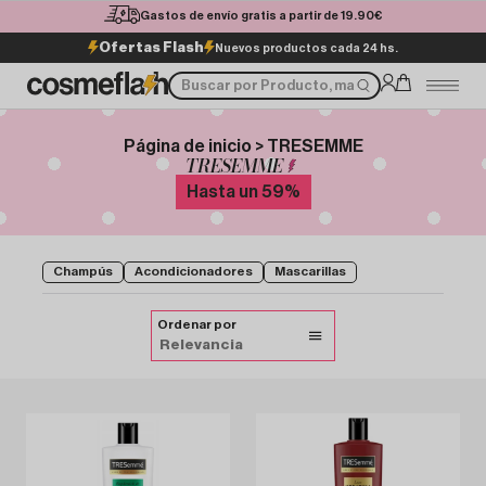
Gastos de envío gratis a partir de 19.90€
Ofertas Flash
Nuevos productos cada 24 hs.
Página de inicio > TRESEMME
TRESEMME
Hasta un
59
%
Champús
Acondicionadores
Mascarillas
Ordenar por