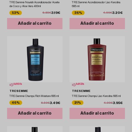
TRESemmé Nourish Acondicionador Aceite
TRESemmé Acondicionador Liso Keratina
de Coco y Aloe Vera 400ml
685 ml
3.19€
3.20€
53%
36%
6.85€
4.99€
Añadir al carrito
Añadir al carrito
1
d
10
h
1
d
13
h
TRESEMME
TRESEMME
TRESemmé Champú Rich Moisture 685 ml
TRESemmé Champú Liso Keratina 685 ml
3.49€
3.95€
46%
21%
6.50€
4.99€
Añadir al carrito
Añadir al carrito