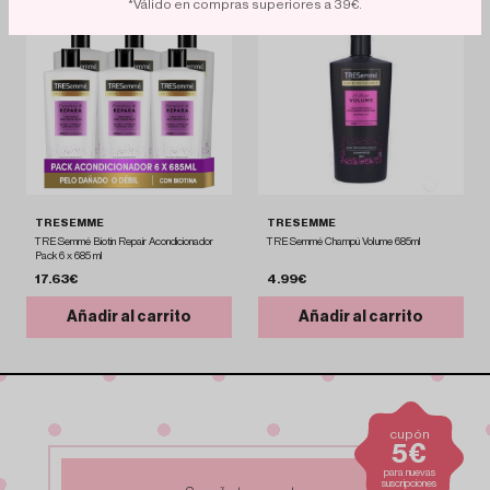
*Válido en compras superiores a 39€.
TRESEMME
TRESEMME
TRESemmé Biotin Repair Acondicionador
TRESemmé Champú Volume 685ml
Pack 6 x 685 ml
17.63€
4.99€
Añadir al carrito
Añadir al carrito
cupón
5€
para nuevas
suscripciones