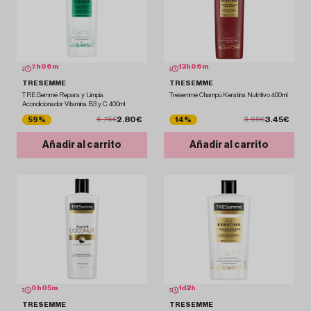
7
h
06
m
13
h
06
m
TRESEMME
TRESEMME
TRESemmé Repara y Limpia
Tresemmé Champú Keratina Nutritivo 400ml
Acondicionador Vitamina B3 y C 400ml
2.80€
3.45€
59%
14%
6.75€
3.99€
Añadir al carrito
Añadir al carrito
0
h
05
m
1
d
2
h
TRESEMME
TRESEMME