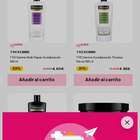
1
d
15
h
2
d
5
h
TRESEMME
TRESEMME
TRESemmé Biotin Repair Acondicionador
TRESemmé Acondicionador Flawless
685 ml
Waves 685 ml
4.60€
4.95€
23%
21%
5.99€
6.30€
Añadir al carrito
Añadir al carrito