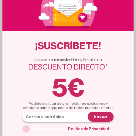
2
d
5
h
2
d
5
h
TRESEMME
TRESEMME
TRESemmé Champú Biotin Repair 685 ml
TRESemmé Mascarilla Brillo Intenso 440ml
3.95€
4.79€
20%
20%
4.95€
5.99€
Añadir al carrito
Añadir al carrito
¡SUSCRÍBETE!
a nuestra
newsletter
y llevate un
DESCUENTO DIRECTO*
5€
2
d
7
h
Podrás disfrutar de promociones exclusivas y
TRESEMME
TRESEMME
enterarte antes que nadie de todas nuestras ofertas
TRESemmé Acondicionador Liso Keratina
TRESemmé Champú Liso Keratina 685ml
Pack 6 x 685ml
Enviar
3.49€
3%
3.60€
17.48€
He leído y acepto la
Política de Privacidad
.
Añadir al carrito
Añadir al carrito