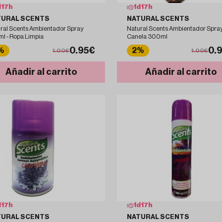
d
17
h
1
d
17
h
TURAL SCENTS
NATURAL SCENTS
ral Scents Ambientador Spray
Natural Scents Ambientador Spra
l - Ropa Limpia
Canela 300ml
0.95€
0.
%
2%
1.00€
1.00€
Añadir al carrito
Añadir al carrito
d
17
h
1
d
17
h
TURAL SCENTS
NATURAL SCENTS