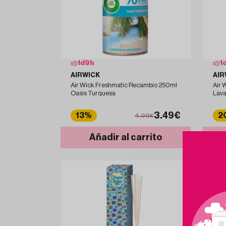
1
d
9
h
1
AIRWICK
AIR
Air Wick Freshmatic Recambio 250ml
Air 
Oasis Turquesa
Lav
3.49€
13%
2
4.00€
Añadir al carrito