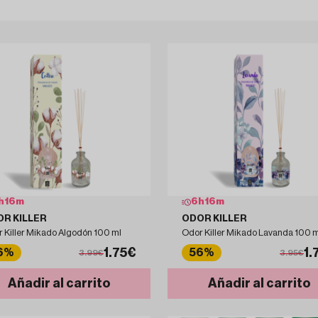
h
16
m
6
h
16
m
R KILLER
ODOR KILLER
 Killer Mikado Algodón 100 ml
Odor Killer Mikado Lavanda 100 m
1.75€
1.
6%
56%
3.99€
3.95€
Añadir al carrito
Añadir al carrito