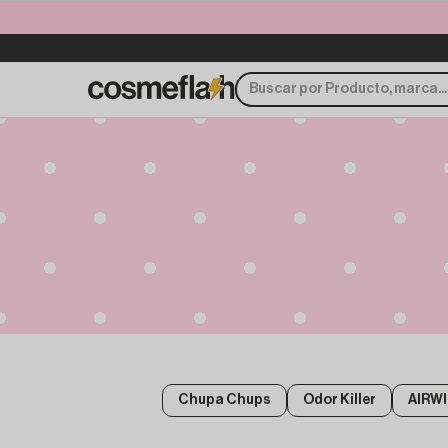
Chupa Chups
Odor Killer
AIRW