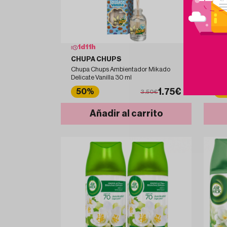
1
d
11
h
1
CHUPA CHUPS
CH
Chupa Chups Ambientador Mikado
Chu
Delicate Vanilla 30 ml
Gree
1.75€
50%
5
3.50€
Añadir al carrito