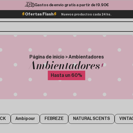
Gastos de envío gratis a partir de 19.90€
Ofertas Flash
Nuevos productos cada 24 hs.
Página de inicio > Ambientadores
Ambientadores
Hasta un
60
%
ICK
Ambipour
FEBREZE
NATURAL SCENTS
VINTA