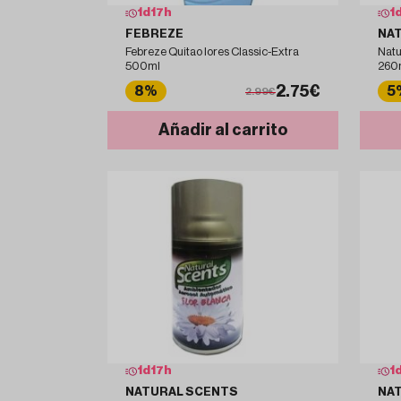
1
d
17
h
1
FEBREZE
NA
Febreze Quitao lores Classic-Extra
Natu
500ml
260m
2.75€
8%
5
2.99€
Añadir al carrito
1
d
17
h
1
NATURAL SCENTS
NA