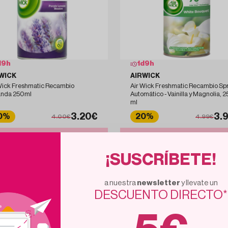
d
9
h
1
d
9
h
WICK
AIRWICK
Wick Freshmatic Recambio
Air Wick Freshmatic Recambio Sp
anda 250ml
Automático - Vainilla y Magnolia, 
ml
3.20€
3.
0%
20%
4.00€
4.99€
Añadir al carrito
Añadir al carrito
¡SUSCRÍBETE!
a nuestra
newsletter
y llevate un
DESCUENTO DIRECTO*