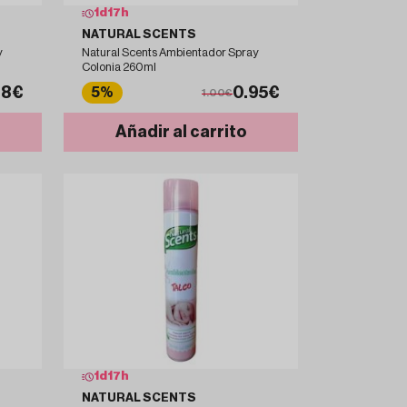
1
d
17
h
NATURAL SCENTS
y
Natural Scents Ambientador Spray
Colonia 260ml
98€
0.95€
5%
1.00€
Añadir al carrito
1
d
17
h
NATURAL SCENTS