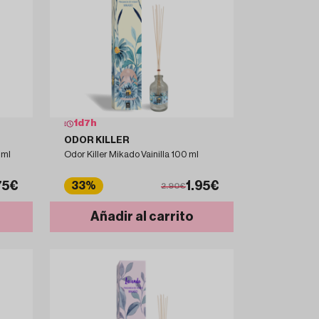
1
d
7
h
ODOR KILLER
 ml
Odor Killer Mikado Vainilla 100 ml
75€
1.95€
33%
2.90€
Añadir al carrito