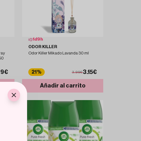
1
d
9
h
ODOR KILLER
ray
Odor Killer Mikado Lavanda 30 ml
250
99€
3.15€
21%
3.99€
Añadir al carrito