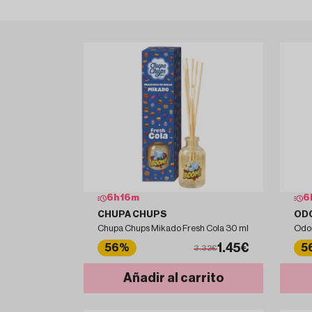
6
h
16
m
6
CHUPA CHUPS
ODO
Chupa Chups Mikado Fresh Cola 30 ml
Odor
1.45€
56%
5
3.32€
Añadir al carrito