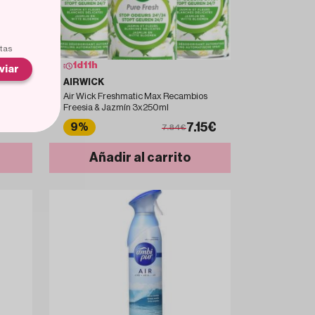
rtas
1
d
11
h
viar
AIRWICK
io
Air Wick Freshmatic Max Recambios
Freesia & Jazmín 3x250ml
25€
7.15€
9%
7.84€
Añadir al carrito