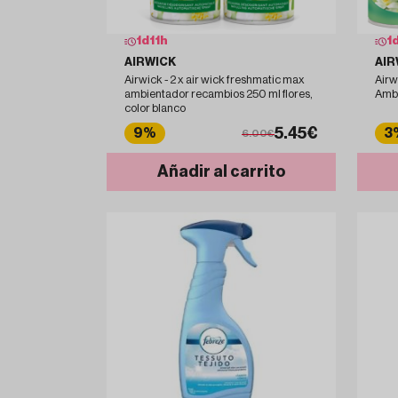
1
d
11
h
1
AIRWICK
AIR
Airwick - 2 x air wick freshmatic max
Airw
ambientador recambios 250 ml flores,
Ambi
color blanco
5.45€
9%
3
6.00€
Añadir al carrito