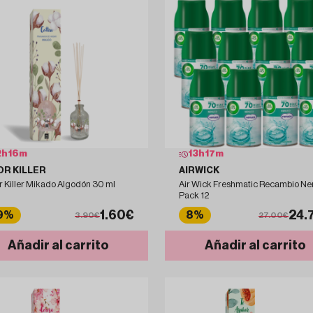
2
h
16
m
13
h
17
m
R KILLER
AIRWICK
 Killer Mikado Algodón 30 ml
Air Wick Freshmatic Recambio N
Pack 12
1.60€
24.
9%
8%
3.90€
27.00€
Añadir al carrito
Añadir al carrito