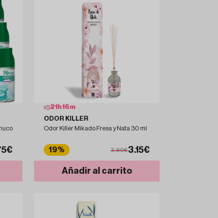
21
h
16
m
ODOR KILLER
enuco
Odor Killer Mikado Fresa y Nata 30 ml
75€
3.15€
19%
3.90€
Añadir al carrito