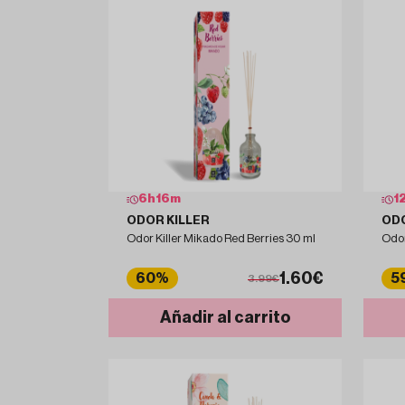
6
h
16
m
1
ODOR KILLER
ODO
Odor Killer Mikado Red Berries 30 ml
Odor
1.60€
60%
5
3.99€
Añadir al carrito