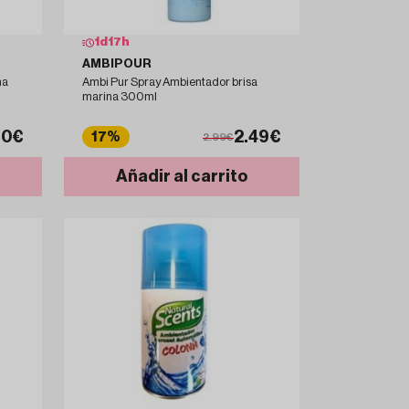
1
d
17
h
AMBIPOUR
na
Ambi Pur Spray Ambientador brisa
marina 300ml
60€
2.49€
17%
2.99€
Añadir al carrito