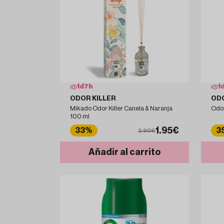
1
d
7
h
1
ODOR KILLER
ODO
Mikado Odor Killer Canela & Naranja
Odor
100 ml
1.95€
33%
3
2.90€
Añadir al carrito