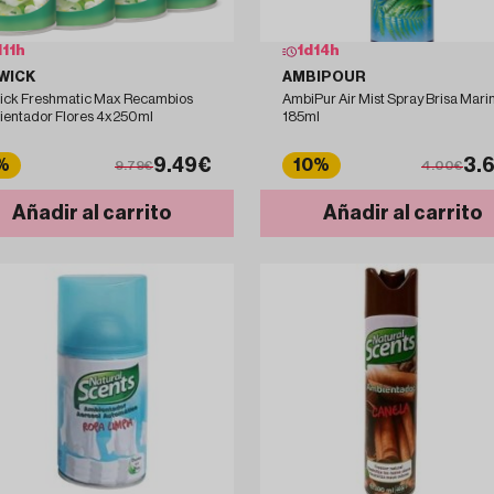
d
11
h
1
d
14
h
WICK
AMBIPOUR
ick Freshmatic Max Recambios
AmbiPur Air Mist Spray Brisa Mari
entador Flores 4x250ml
185ml
9.49€
3.
%
10%
9.79€
4.00€
Añadir al carrito
Añadir al carrito