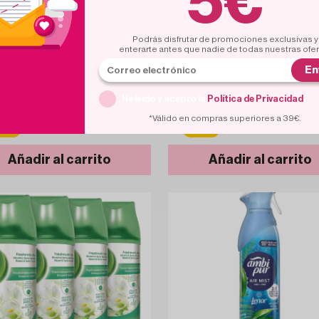
5€
Podrás disfrutar de promociones exclusivas y
enterarte antes que nadie de todas nuestras ofe
d
11
h
1
d
11
h
En
UPA CHUPS
AIRWICK
pa Chups Ambientador Mikado
Air Wick Freshmatic Max Recamb
He leído y acepto la
Política de Privacidad
.
n Apple 30 ml
Freesia & Jazmín 6x250ml
*Válido en compras superiores a 39€.
1.75€
12.
0%
10%
3.50€
13.68€
Añadir al carrito
Añadir al carrito