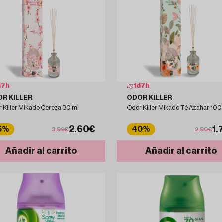
d
7
h
1
d
7
h
R KILLER
ODOR KILLER
 Killer Mikado Cereza 30 ml
Odor Killer Mikado Té Azahar 100
2.60€
1.
5%
40%
3.99€
2.90€
Añadir al carrito
Añadir al carrito