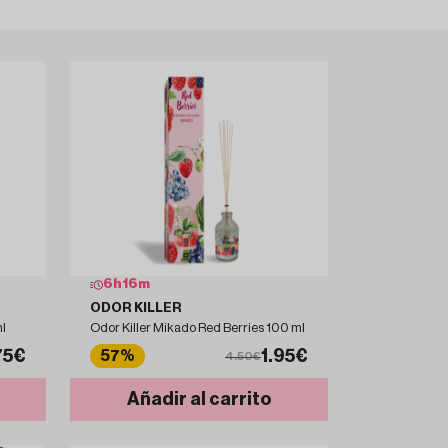
6
h
16
m
ODOR KILLER
l
Odor Killer Mikado Red Berries 100 ml
75€
1.95€
57%
4.50€
Añadir al carrito