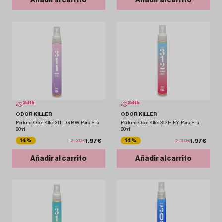
Añadir al carrito
Añadir al carrito
3
d
1
h
3
d
1
h
ODOR KILLER
ODOR KILLER
Perfume Odor Killer 311 L.G.B.W. Para Ella
Perfume Odor Killer 312 H.F.Y. Para Ella
80ml
80ml
1.97€
1.97€
14%
14%
2.30€
2.30€
Añadir al carrito
Añadir al carrito