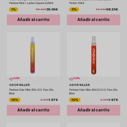
Perfume 50ml + Leche Corporal 2x50ml
Parfum 100ml
35.95€
58.25€
1%
3%
36.20€
59.90€
Añadir al carrito
Añadir al carrito
3
d
1
h
3
d
1
h
ODOR KILLER
ODOR KILLER
Perfume Odor Killer 303 J.D.0. Para Ella
Perfume Odor Killer 304 G.O.O.D. Para Ella
80ml
80ml
1.97€
1.97€
14%
14%
2.30€
2.30€
Añadir al carrito
Añadir al carrito