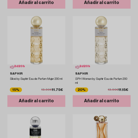
Añadir al carrito
Añadir al carrito
2
d
20
h
2
d
20
h
SAPHIR
SAPHIR
Siloé by Saphir Eau de Parfum Mujer 200 ml
SPH Woman by Saphir Eau de Parfum 200
ml
11.75€
11.15€
15%
20%
13.90€
13.90€
Añadir al carrito
Añadir al carrito