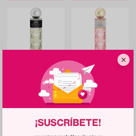
2
d
20
h
2
d
20
h
SAPHIR
SAPHIR
Perfume Boxes Dynamic by Saphir para
Perfume Due Amore by Saphir para mujer
hombre 200 ml
200 ml
11.95€
11.95€
14%
14%
13.90€
13.90€
Añadir al carrito
Añadir al carrito
¡SUSCRÍBETE!