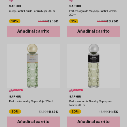
SAPHIR
SAPHIR
Oui by Saphir Eau de Parfum Mujer 200 ml
Perfume Agua de Mayo by Saphir Hombre
200 ml
12.15€
13.75€
13%
1%
13.90€
13.90€
Añadir al carrito
Añadir al carrito
2
d
20
h
2
d
20
h
SAPHIR
SAPHIR
Perfume Ancora by Saphir Mujer 200 ml
Perfume Armonia Black by Saphir para
hombre 200 ml
11.12€
11.15€
20%
20%
13.90€
13.90€
Añadir al carrito
Añadir al carrito