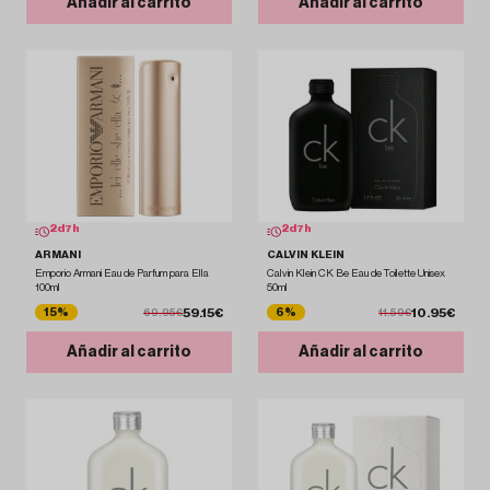
Añadir al carrito
Añadir al carrito
2
d
7
h
2
d
7
h
ARMANI
CALVIN KLEIN
Emporio Armani Eau de Parfum para Ella
Calvin Klein CK Be Eau de Toilette Unisex
100ml
50ml
59.15€
10.95€
15%
6%
69.95€
11.59€
Añadir al carrito
Añadir al carrito