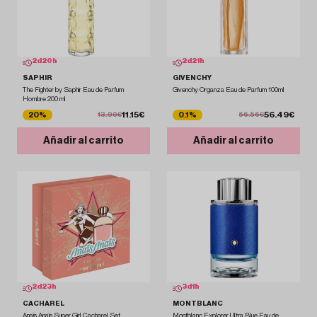
2
d
20
h
2
d
21
h
SAPHIR
GIVENCHY
The Fighter by Saphir Eau de Parfum
Givenchy Organza Eau de Parfum 100ml
Hombre 200 ml
11.15€
56.49€
20%
0.1%
13.90€
56.56€
Añadir al carrito
Añadir al carrito
2
d
23
h
3
d
1
h
CACHAREL
MONTBLANC
Anaïs Anaïs Super Girl Cacharel Set
Montblanc Explorer Ultra Blue Eau de