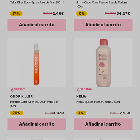
Odor Killer Body Spray Azul de Mar 300 ml
Jimmy Choo Rose Passion Eau de Parfum
100ml
2.49€
34.27€
17%
0%
3.00€
34.28€
Añadir al carrito
Añadir al carrito
15
h
15
m
15
h
15
m
ODOR KILLER
NELIA
Perfume Odor Killer 302 0.LP. Para Ella
Nelia Agua de Rosas Colonia 750ml
80ml
1.97€
2.95€
75%
1%
7.99€
2.99€
Añadir al carrito
Añadir al carrito