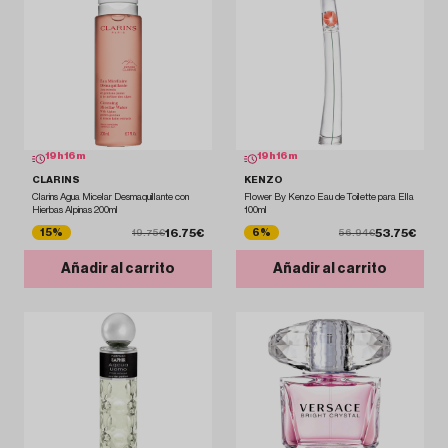
19
h
16
m
19
h
16
m
CLARINS
KENZO
Clarins Agua Micelar Desmaquillante con
Flower By Kenzo Eau de Toilette para Ella
Hierbas Alpinas 200ml
100ml
16.75€
53.75€
15%
6%
19.75€
56.94€
Añadir al carrito
Añadir al carrito