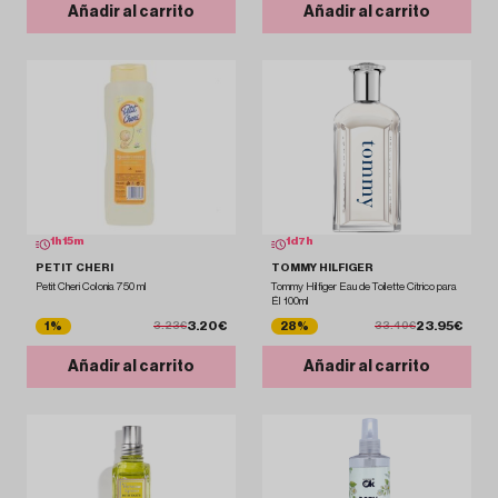
Añadir al carrito
Añadir al carrito
1
h
15
m
1
d
7
h
PETIT CHERI
TOMMY HILFIGER
Petit Cheri Colonia 750 ml
Tommy Hilfiger Eau de Toilette Cítrico para
Él 100ml
3.20€
23.95€
1%
28%
3.23€
33.40€
Añadir al carrito
Añadir al carrito