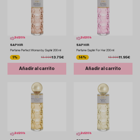
2
d
20
h
2
d
20
h
SAPHIR
SAPHIR
Perfume Perfect Woman by Saphir 200 ml
Perfume Saphir For Her 200 ml
13.75€
11.95€
1%
14%
13.90€
13.90€
Añadir al carrito
Añadir al carrito
2
d
20
h
2
d
20
h