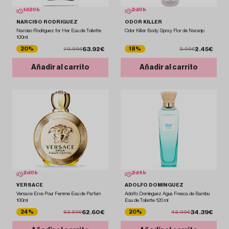
1
d
20
h
2
d
0
h
NARCISO RODRIGUEZ
ODOR KILLER
Narciso Rodriguez for Her Eau de Toilette
Odor Killer Body Spray Flor de Naranjo
100ml
63.92€
2.45€
20%
18%
79.99€
3.00€
Añadir al carrito
Añadir al carrito
2
d
0
h
2
d
4
h
VERSACE
ADOLFO DOMINGUEZ
Versace Eros Pour Femme Eau de Parfum
Adolfo Dominguez Agua Fresca de Bambú
100ml
Eau de Toilette 120 ml
62.60€
34.39€
24%
20%
82.50€
42.99€