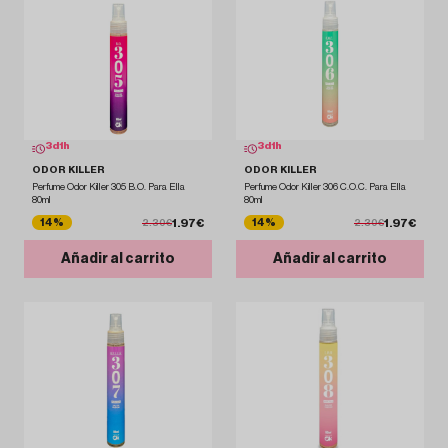
3
d
1
h
3
d
1
h
ODOR KILLER
ODOR KILLER
Perfume Odor Killer 305 B.O. Para Ella
Perfume Odor Killer 306 C.O.C. Para Ella
80ml
80ml
1.97€
1.97€
14%
14%
2.30€
2.30€
Añadir al carrito
Añadir al carrito