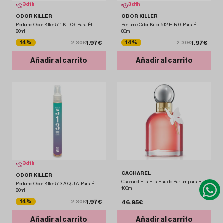
3
d
1
h
3
d
1
h
ODOR KILLER
ODOR KILLER
Perfume Odor Killer 511 K.D.G. Para Él
Perfume Odor Killer 512 H.R.0. Para Él
80ml
80ml
1.97€
1.97€
14%
14%
2.30€
2.30€
Añadir al carrito
Añadir al carrito
3
d
1
h
CACHAREL
ODOR KILLER
Cacharel Ella Ella Eau de Parfum para Ella
Perfume Odor Killer 513 A.Q.U.A. Para Él
100ml
80ml
1.97€
14%
2.30€
46.95€
Añadir al carrito
Añadir al carrito