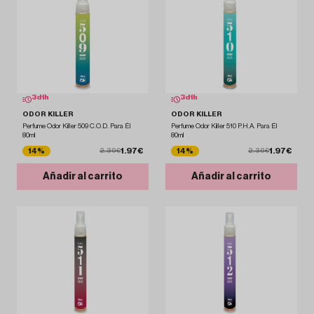
3
d
1
h
3
d
1
h
ODOR KILLER
ODOR KILLER
Perfume Odor Killer 509 C.O.D. Para Él
Perfume Odor Killer 510 P.H.A. Para Él
80ml
80ml
1.97€
1.97€
14%
14%
2.30€
2.30€
Añadir al carrito
Añadir al carrito