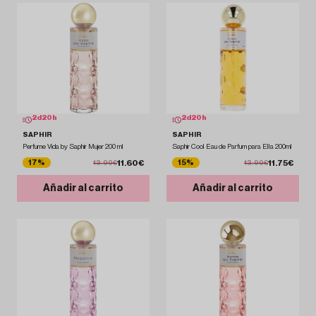
2
d
20
h
2
d
20
h
SAPHIR
SAPHIR
Perfume Vida by Saphir Mujer 200 ml
Saphir Cool Eau de Parfum para Ella 200ml
11.60€
11.75€
17%
15%
13.90€
13.90€
Añadir al carrito
Añadir al carrito