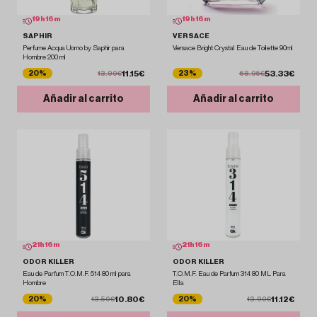
19
h
16
m
19
h
16
m
SAPHIR
VERSACE
Perfume Acqua Uomo by Saphir para
Versace Bright Crystal Eau de Toilette 90ml
Hombre 200 ml
11.15€
53.33€
20%
23%
13.90€
68.95€
Añadir al carrito
Añadir al carrito
21
h
16
m
21
h
16
m
ODOR KILLER
ODOR KILLER
Eau de Parfum T.O.M.F. 514 80 ml para
T.O.M.F. Eau de Parfum 314 80 ML Para
Hombre
Ella
10.80€
11.12€
20%
20%
13.50€
13.90€