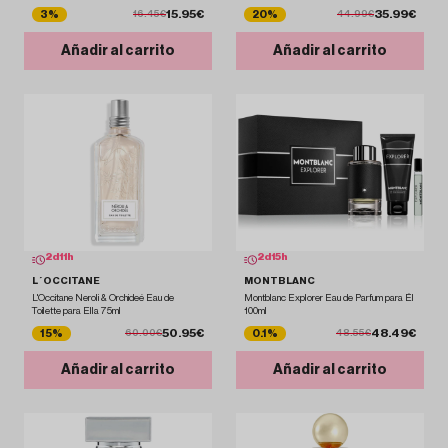
15.95€
35.99€
3%
20%
16.45€
44.99€
Añadir al carrito
Añadir al carrito
2
d
11
h
2
d
15
h
L´OCCITANE
MONTBLANC
L'Occitane Neroli & Orchideé Eau de
Montblanc Explorer Eau de Parfum para Él
Toilette para Ella 75ml
100ml
50.95€
48.49€
15%
0.1%
60.00€
48.55€
Añadir al carrito
Añadir al carrito