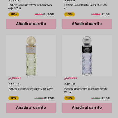
SAPHIR
SAPHIR
Perfume Seduction Woman by Saphir para
Perfume Select Blue by Saphir Mujer 200
mujer 200 ml
ml
11.45€
12.15€
18%
13%
13.90€
13.90€
Añadir al carrito
Añadir al carrito
2
d
20
h
2
d
20
h
SAPHIR
SAPHIR
Perfume Select One by Saphir Mujer 200 ml
Perfume Spectrum by Saphir para hombre
200 ml
12.25€
12.15€
12%
13%
13.90€
13.90€
Añadir al carrito
Añadir al carrito