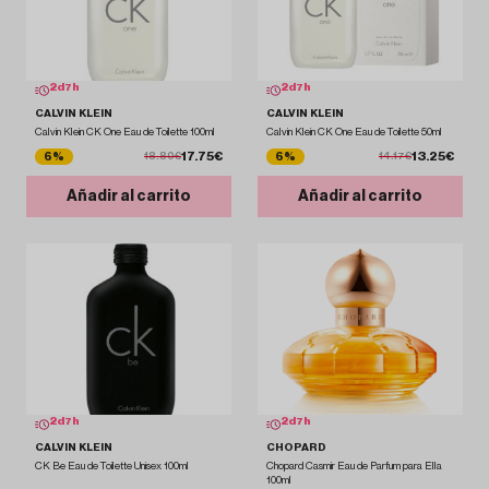
2
d
7
h
2
d
7
h
CALVIN KLEIN
CALVIN KLEIN
Calvin Klein CK One Eau de Toilette 100ml
Calvin Klein CK One Eau de Toilette 50ml
17.75€
13.25€
6%
6%
18.80€
14.17€
Añadir al carrito
Añadir al carrito
2
d
7
h
2
d
7
h
CALVIN KLEIN
CHOPARD
CK Be Eau de Toilette Unisex 100ml
Chopard Casmir Eau de Parfum para Ella
100ml