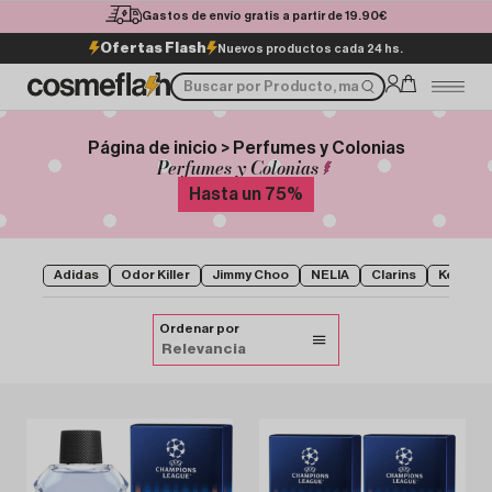
Gastos de envío gratis a partir de 19.90€
Ofertas Flash
Nuevos productos cada 24 hs.
Página de inicio > Perfumes y Colonias
Perfumes y Colonias
Hasta un
75
%
Adidas
Odor Killer
Jimmy Choo
NELIA
Clarins
Kenzo
Ordenar por