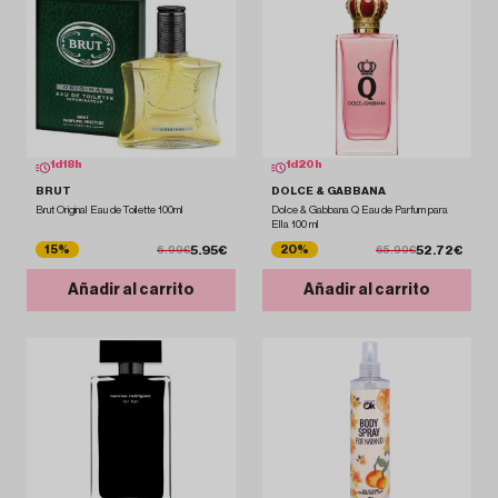
1
d
18
h
1
d
20
h
BRUT
DOLCE & GABBANA
Brut Original Eau de Toilette 100ml
Dolce & Gabbana Q Eau de Parfum para
Ella 100 ml
5.95€
52.72€
15%
20%
6.99€
65.90€
Añadir al carrito
Añadir al carrito