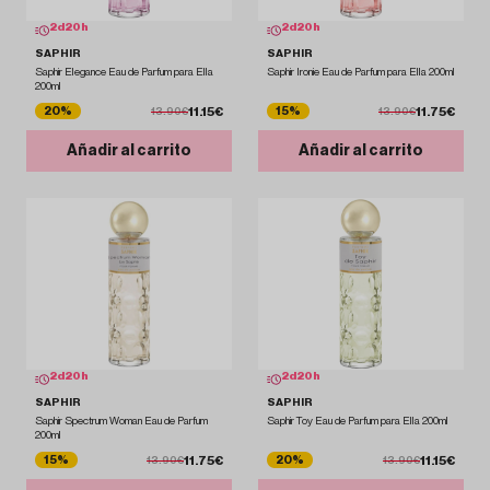
2
d
20
h
2
d
20
h
SAPHIR
SAPHIR
Saphir Elegance Eau de Parfum para Ella
Saphir Ironie Eau de Parfum para Ella 200ml
200ml
11.15€
11.75€
20%
15%
13.90€
13.90€
Añadir al carrito
Añadir al carrito
2
d
20
h
2
d
20
h
SAPHIR
SAPHIR
Saphir Spectrum Woman Eau de Parfum
Saphir Toy Eau de Parfum para Ella 200ml
200ml
11.75€
11.15€
15%
20%
13.90€
13.90€