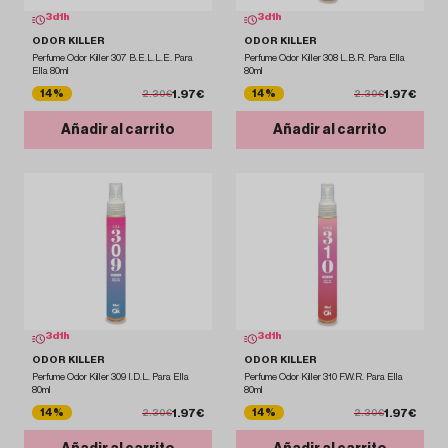
3
d
1
h
3
d
1
h
ODOR KILLER
ODOR KILLER
Perfume Odor Killer 307 B.E.L.L.E. Para
Perfume Odor Killer 308 L.B.R. Para Ella
Ella 80ml
80ml
1.97€
1.97€
14%
14%
2.30€
2.30€
Añadir al carrito
Añadir al carrito
3
d
1
h
3
d
1
h
ODOR KILLER
ODOR KILLER
Perfume Odor Killer 309 I.D.L. Para Ella
Perfume Odor Killer 310 F.W.R. Para Ella
80ml
80ml
1.97€
1.97€
14%
14%
2.30€
2.30€