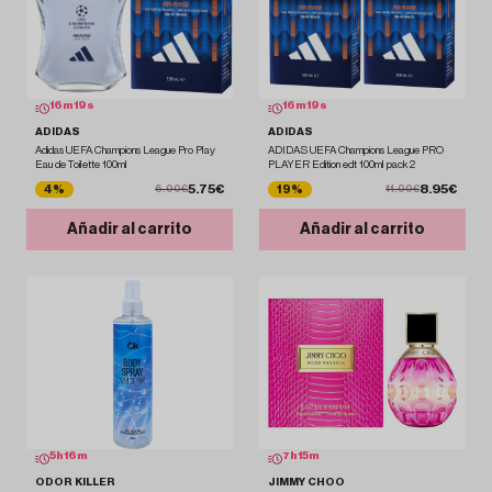
16
m
18
s
16
m
18
s
ADIDAS
ADIDAS
Adidas UEFA Champions League Pro Play
ADIDAS UEFA Champions League PRO
Eau de Toilette 100ml
PLAYER Edition edt 100ml pack 2
5.75€
8.95€
4%
19%
6.00€
11.00€
Añadir al carrito
Añadir al carrito
5
h
16
m
7
h
15
m
ODOR KILLER
JIMMY CHOO