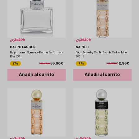
2
d
20
h
2
d
20
h
RALPH LAUREN
SAPHIR
Ralph Lauren Romance Eau de Parfum para
Night Muse by Saphir Eau de Parfum Mujer
Ella 100ml
200 ml
55.60€
12.95€
7%
7%
59.95€
13.90€
Añadir al carrito
Añadir al carrito
2
d
20
h
2
d
20
h