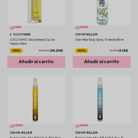
1
d
8
h
1
d
16
h
L´OCCITANE
ODOR KILLER
L'OCCITANE Citrus Verbena Eau De
Odor Killer Body Spray Té Verde 300 ml
Toilette 100ml
39.25€
2.15€
35%
46%
59.96€
3.99€
Añadir al carrito
Añadir al carrito
1
d
16
h
1
d
16
h
ODOR KILLER
ODOR KILLER
Perfume Odor Killer 503 O.N.E. 80ml Para
Perfume Odor Killer 508 A.V.N.T Para Él