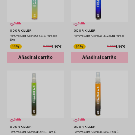
3
d
1
h
3
d
1
h
ODOR KILLER
ODOR KILLER
Perfume Odor Killer 313 Y.E.S. Para ella
Perfume Odor Killer 502 I.N.V. 80ml Para él
80ml
1.97€
1.97€
14%
14%
2.30€
2.30€
Añadir al carrito
Añadir al carrito
3
d
1
h
3
d
1
h
ODOR KILLER
ODOR KILLER
Perfume Odor Killer 504 O.N.E. Para Él
Perfume Odor Killer 505 S.V.G. Para Él