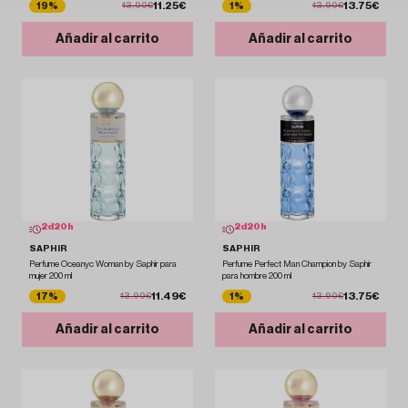
11.25€
13.75€
19%
1%
13.90€
13.90€
Añadir al carrito
Añadir al carrito
2
d
20
h
2
d
20
h
SAPHIR
SAPHIR
Perfume Oceanyc Woman by Saphir para
Perfume Perfect Man Champion by Saphir
mujer 200 ml
para hombre 200 ml
11.49€
13.75€
17%
1%
13.90€
13.90€
Añadir al carrito
Añadir al carrito