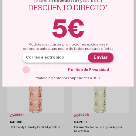
a nuestra
newsletter
y llevate un
DESCUENTO DIRECTO*
5€
2
d
20
h
2
d
20
h
SAPHIR
SAPHIR
Perfume Excentric Man by Saphir para
Perfume Furor by Saphir Mujer 200ml
hombre 200 ml
12.15€
12.75€
13%
8%
13.90€
13.90€
Podrás disfrutar de promociones exclusivas y
enterarte antes que nadie de todas nuestras ofertas
Añadir al carrito
Añadir al carrito
Enviar
He leído y acepto la
Política de Privacidad
.
*Válido en compras superiores a 39€.
2
d
20
h
2
d
20
h
SAPHIR
SAPHIR
Perfume My Future by Saphir Mujer 200 ml
Perfume Noches de Paris by Saphir para
Mujer 200 ml