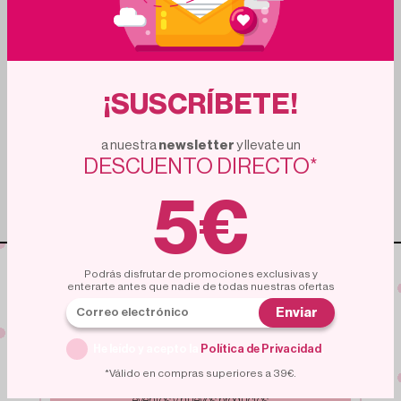
¡SUSCRÍBETE!
CALGON
a nuestra
newsletter
y llevate un
Calgon Gel Antical 4 en 1 750 ml
DESCUENTO DIRECTO*
4.85€
Añadir al carrito
5€
Podrás disfrutar de promociones exclusivas y
enterarte antes que nadie de todas nuestras ofertas
cupón
5€
Enviar
para nuevas
suscripciones
Suscribete a nuestra
He leído y acepto la
Política de Privacidad
.
NEWSLETTER
*Válido en compras superiores a 39€.
Nuestra newsletter te mantiene al dia de ofertas,