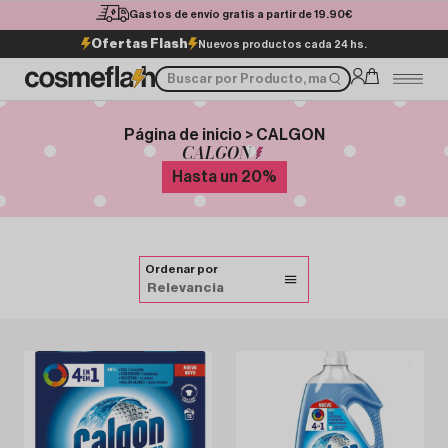
Gastos de envío gratis a partir de 19.90€
Ofertas Flash
Nuevos productos cada 24 hs.
Página de inicio > CALGON
CALGON
Hasta un
20
%
Ordenar por