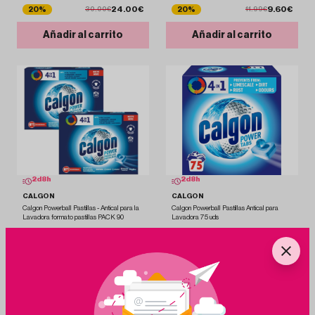
24.00€
9.60€
20%
20%
30.00€
11.99€
Añadir al carrito
Añadir al carrito
2
d
8
h
2
d
8
h
CALGON
CALGON
Calgon Powerball Pastillas - Antical para la
Calgon Powerball Pastillas Antical para
Lavadora formato pastillas PACK 90
Lavadora 75 uds
21.45€
17.95€
3%
0.3%
22.00€
18.00€
Añadir al carrito
Añadir al carrito