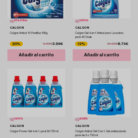
10
h
08
m
1
d
14
h
CALGON
CALGON
Calgon Antical 15 Pastillas 195g
Calgon Gel 4 en 1 Antical para Lavadora
pack 45 Dosis
3.99€
8.75€
20%
13%
4.99€
10.00€
Añadir al carrito
Añadir al carrito
1
d
14
h
2
d
8
h
CALGON
CALGON
Calgon Power Gel 4 en 1, pack 8x750 ml
Calgon Antical Gel 2 en 1, Gel antiescalado,
pack de 3 x 750 ml