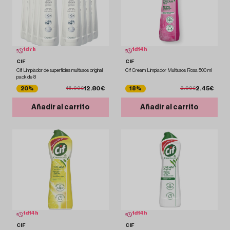
1
d
7
h
1
d
14
h
CIF
CIF
Cif Limpiador de superficies multiusos original
Cif Cream Limpiador Multiusos Rosa 500 ml
pack de 8
12.80€
2.45€
20%
18%
16.00€
2.99€
Añadir al carrito
Añadir al carrito
1
d
14
h
1
d
14
h
CIF
CIF