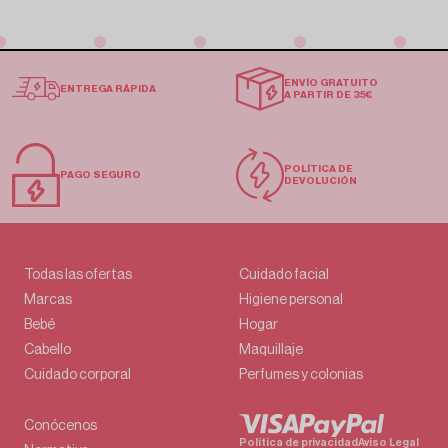
ENVÍO GRATUITO
ENTREGA RÁPIDA
A PARTIR DE 35€
POLÍTICA DE
PAGO SEGURO
DEVOLUCIÓN
Todas las ofertas
Cuidado facial
Marcas
Higiene personal
Bebé
Hogar
Cabello
Maquillaje
Cuidado corporal
Perfumes y colonias
Conócenos
Política de privacidad
Aviso Legal