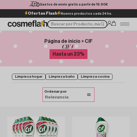
Gastos de envío gratis a partir de 19.90€
Ofertas Flash
Nuevos productos cada 24 hs.
Página de inicio > CIF
CIF
Hasta un
23
%
Limpieza hogar
Limpieza baño
Limpieza cocina
Ordenar por