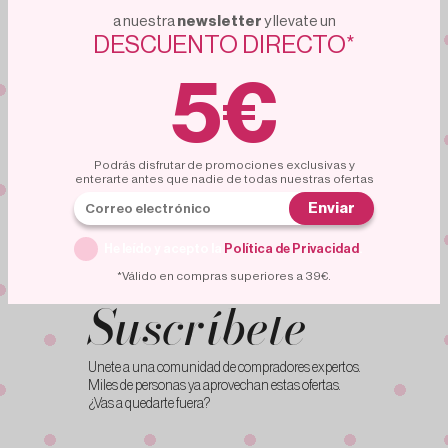
a nuestra
newsletter
y llevate un
DESCUENTO DIRECTO*
cupón
5€
5€
para nuevas
suscripciones
Suscribete a nuestra
NEWSLETTER
Nuestra newsletter te mantiene al dia de ofertas,
Podrás disfrutar de promociones exclusivas y
eventos y nuevos productos
enterarte antes que nadie de todas nuestras ofertas
Enviar
¡Me apunto!
He leído y acepto la
Política de Privacidad
.
*Válido en compras superiores a 39€.
Suscríbete
Unete a una comunidad de compradores expertos.
Miles de personas ya aprovechan estas ofertas.
¿Vas a quedarte fuera?