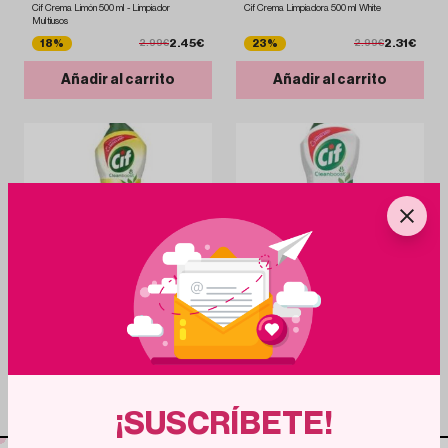
Cif Crema Limón 500 ml - Limpiador
Cif Crema Limpiadora 500 ml White
Multiusos
2.45€
2.31€
18%
23%
2.99€
2.99€
Añadir al carrito
Añadir al carrito
1
d
18
h
CIF
CIF
Cif Crema Limpiadora Original 750ml
Cif Crema Limón Limpiador Multiusos 750ml
2.49€
0.4%
2.50€
1.44€
Añadir al carrito
Añadir al carrito
¡SUSCRÍBETE!