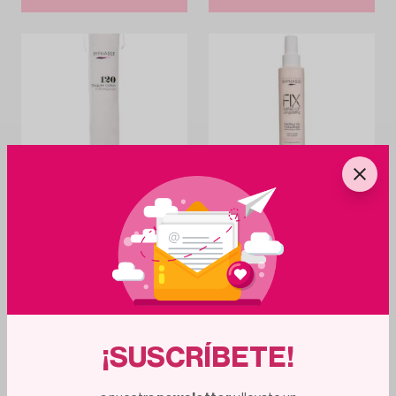
15
h
16
m
15
h
16
m
BYPHASSE
BYPHASSE
Byphasse Discos Desmaquillantes 120 uds
Byphasse Fijador de Maquillaje Todo Tipo
150ml
1.03€
1.91€
67%
51%
3.12€
3.90€
Añadir al carrito
Añadir al carrito
¡SUSCRÍBETE!