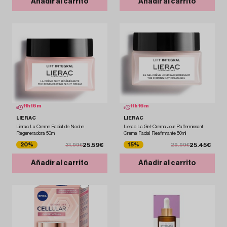
Añadir al carrito
Añadir al carrito
11
h
16
m
11
h
16
m
LIERAC
LIERAC
Lierac La Creme Facial de Noche
Lierac La Gel-Crema Jour Raffermissant
Regeneradora 50ml
Crema Facial Reafirmante 50ml
25.59€
25.45€
20%
15%
31.99€
29.99€
Añadir al carrito
Añadir al carrito