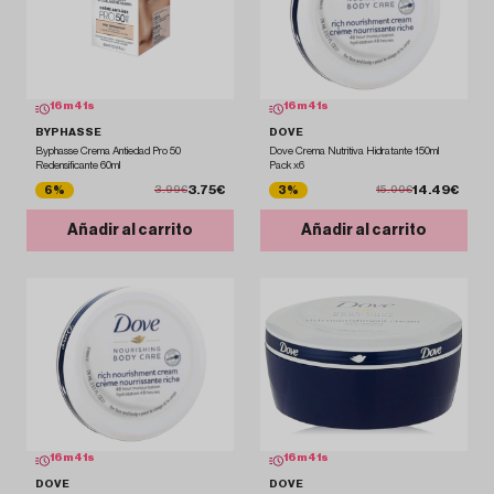
16
m
39
s
16
m
39
s
BYPHASSE
DOVE
Byphasse Crema Antiedad Pro 50
Dove Crema Nutritiva Hidratante 150ml
Redensificante 60ml
Pack x6
3.75€
14.49€
6%
3%
3.99€
15.00€
Añadir al carrito
Añadir al carrito
16
m
39
s
16
m
39
s
DOVE
DOVE