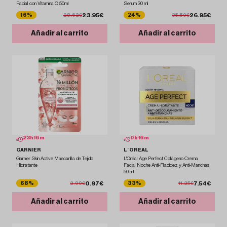
Facial con Vitamina C 50ml
Serum 30 ml
23.95€
26.95€
16%
24%
28.62€
35.50€
Añadir al carrito
Añadir al carrito
23
h
16
m
0
h
16
m
GARNIER
L´OREAL
Garnier Skin Active Mascarilla de Tejido
L'Oréal Age Perfect Colágeno Crema
Hidratante
Facial Noche Anti-Flacidez y Anti-Manchas
50 ml
0.97€
7.54€
68%
33%
2.99€
11.25€
Añadir al carrito
Añadir al carrito