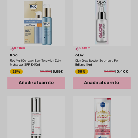
0
h
16
m
0
h
16
m
ROC
OLAY
Roc Multi Correxion Even Tone + Lift Daily
Olay Glow Booster Serum para Piel
Moisturizer SPF 30 50ml
Brillante 40 ml
18.95€
10.40€
28%
58%
26.25€
24.95€
Añadir al carrito
Añadir al carrito