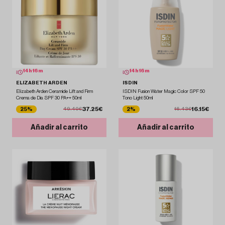
14
h
16
m
14
h
16
m
ELIZABETH ARDEN
ISDIN
Elizabeth Arden Ceramide Lift and Firm
ISDIN Fusion Water Magic Color SPF 50
Crema de Día SPF 30 PA++ 50ml
Tono Light 50ml
37.25€
16.15€
25%
2%
49.40€
16.43€
Añadir al carrito
Añadir al carrito