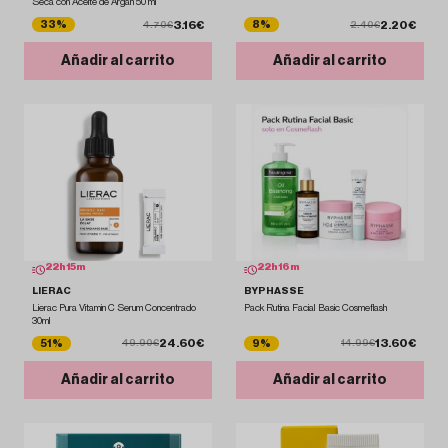
Seca con Aceite de Argán 50 ml
3.16€
2.20€
33%
8%
4.70€
2.40€
Añadir al carrito
Añadir al carrito
22
h
15
m
22
h
16
m
LIERAC
BYPHASSE
Lierac Pura Vitamin C Serum Concentrado
Pack Rutina Facial Basic Cosmeflash
30ml
24.60€
13.60€
51%
9%
49.90€
14.99€
Añadir al carrito
Añadir al carrito