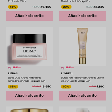
Equilibrante 200 ml
Revitalizante Anti-Fatiga 50ml
16.45€
12.23€
13%
20%
18.90€
15.29€
Añadir al carrito
Añadir al carrito
12
h
16
m
12
h
16
m
LIERAC
L´OREAL
Lierac O Gel-Creme Rehidratante
L'Oréal Paris Age Perfect Crema de Día con
Iluminadora con Ácido Hialurónico 50ml
Color 01 Light to Medium 30ml
16.95€
7.19€
19%
10%
20.94€
7.99€
Añadir al carrito
Añadir al carrito