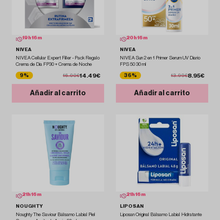
19
h
16
m
20
h
16
m
NIVEA
NIVEA
NIVEA Cellular Expert Filler - Pack Regalo
NIVEA Sun 2 en 1 Primer Serum UV Diario
Crema de Día FP30 + Crema de Noche
FPS 50 30 ml
14.49€
8.95€
9%
36%
16.00€
13.99€
Añadir al carrito
Añadir al carrito
21
h
16
m
21
h
16
m
NOUGHTY
LIPOSAN
Noughty The Saviour Bálsamo Labial Piel
Liposan Original Bálsamo Labial Hidratante