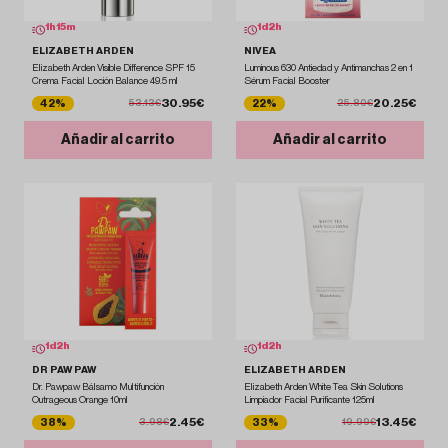
1
h
15
m
1
d
2
h
ELIZABETH ARDEN
NIVEA
Elizabeth Arden Visible Difference SPF 15
Luminous 630 Antiedad y Antimanchas 2 en 1
Crema Facial Loción Balance 49.5 ml
Sérum Facial Booster
30.95€
20.25€
42%
22%
53.13€
25.80€
Añadir al carrito
Añadir al carrito
1
d
2
h
1
d
2
h
DR PAW PAW
ELIZABETH ARDEN
Dr. Pawpaw Bálsamo Multifunción
Elizabeth Arden White Tea Skin Solutions
Outrageous Orange 10ml
Limpiador Facial Purificante 125ml
2.45€
13.45€
38%
33%
3.98€
19.99€