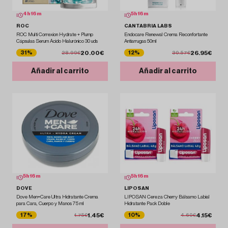
4
h
16
m
5
h
16
m
ROC
CANTABRIA LABS
ROC Multi Correxion Hydrate + Plump
Endocare Renewal Crema Reconfortante
Cápsulas Serum Ácido Hialurónico 30 uds
Antiarrugas 50ml
20.00€
26.95€
31%
12%
28.99€
30.57€
Añadir al carrito
Añadir al carrito
5
h
16
m
5
h
16
m
DOVE
LIPOSAN
Dove Men+Care Ultra Hidratante Crema
LIPOSAN Cereza Cherry Bálsamo Labial
para Cara, Cuerpo y Manos 75 ml
Hidratante Pack Doble
1.45€
4.15€
17%
10%
1.75€
4.60€