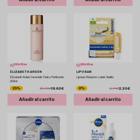
Añadir al carrito
Añadir al carrito
19
h
16
m
19
h
16
m
ELIZABETH ARDEN
LIPOSAN
Elizabeth Arden Ceramide Tónico Purificante
Liposan Bálsamo Labial Vainilla
200ml
19.60€
2.20€
25%
8%
25.99€
2.40€
Añadir al carrito
Añadir al carrito