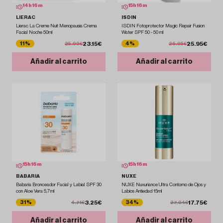
14
h
16
m
15
h
16
m
LIERAC
ISDIN
Lierac La Creme Nuit Menopausia Crema
ISDIN Fotoprotector Magic Repair Fusion
Facial Noche 50ml
Water SPF 50 - 50 ml
23.15€
25.95€
11%
4%
25.99€
26.95€
Añadir al carrito
Añadir al carrito
15
h
16
m
15
h
16
m
BABARIA
NUXE
Babaria Bronceador Facial y Labial SPF 30
NUXE Nuxuriance Ultra Contorno de Ojos y
con Aloe Vera 5,7ml
Labios Antiedad 15ml
3.25€
17.75€
31%
34%
4.71€
27.04€
Añadir al carrito
Añadir al carrito