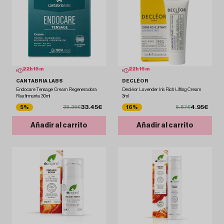
22
h
16
m
22
h
16
m
CANTABRIA LABS
DECLÉOR
Endocare Tensage Cream Regeneradora
Decléor Lavender Iris Rich Lifting Cream
Reafirmante 30ml
3ml
33.45€
4.95€
5%
16%
35.35€
5.87€
Añadir al carrito
Añadir al carrito