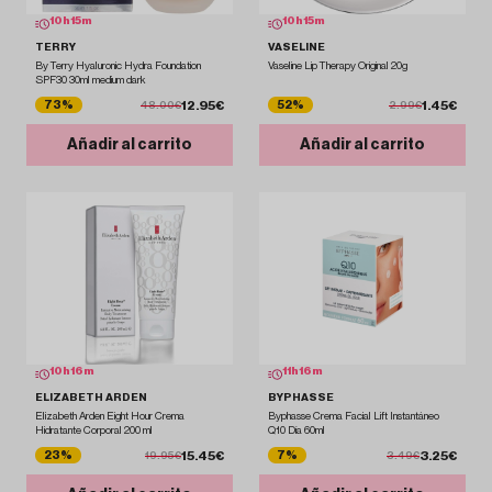
10
h
15
m
10
h
15
m
TERRY
VASELINE
By Terry Hyaluronic Hydra Foundation
Vaseline Lip Therapy Original 20g
SPF30 30ml medium dark
12.95€
1.45€
73%
52%
48.00€
2.99€
Añadir al carrito
Añadir al carrito
10
h
16
m
11
h
16
m
ELIZABETH ARDEN
BYPHASSE
Elizabeth Arden Eight Hour Crema
Byphasse Crema Facial Lift Instantáneo
Hidratante Corporal 200 ml
Q10 Día 60ml
15.45€
3.25€
23%
7%
19.95€
3.49€