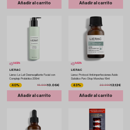
Añadir al carrito
Añadir al carrito
1
d
2
h
1
d
2
h
LIERAC
LIERAC
Lierac Le Lait Desmaquillante Facial con
Lierac Protocol Anti-imperfecciones Ácido
Complejo Probiótico 200ml
Salicílico Puro Stop Manchas 15ml
10.06€
13.12€
40%
43%
16.90€
22.99€
Añadir al carrito
Añadir al carrito