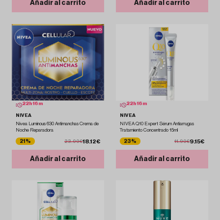
Añadir al carrito
Añadir al carrito
22
h
16
m
22
h
16
m
NIVEA
NIVEA
Nivea Luminous 630 Antimanchas Crema de
NIVEA Q10 Expert Sérum Antiarrugas
Noche Reparadora
Tratamiento Concentrado 15ml
18.12€
9.15€
21%
23%
23.00€
11.90€
Añadir al carrito
Añadir al carrito