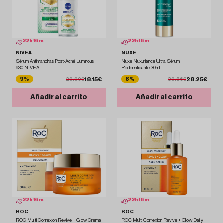
22
h
16
m
22
h
16
m
NIVEA
NUXE
Sérum Antimanchas Post-Acné Luminous
Nuxe Nuxuriance Ultra Sérum
630 NIVEA
Redensificante 30ml
18.15€
28.25€
9%
8%
20.00€
30.86€
Añadir al carrito
Añadir al carrito
22
h
16
m
22
h
16
m
ROC
ROC
ROC Multi Correxion Revive + Glow Crema
ROC Multi Correxion Revive + Glow Daily