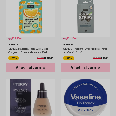
10
h
15
m
10
h
15
m
SENCE
SENCE
SENCE Mascarilla Facial Juicy Like an
SENCE Tiras para Puntos Negros y Poros
Orange con Extracto de Naranja 20ml
con Carbón (6 uds)
0.95€
1.15€
52%
58%
1.99€
2.77€
Añadir al carrito
Añadir al carrito