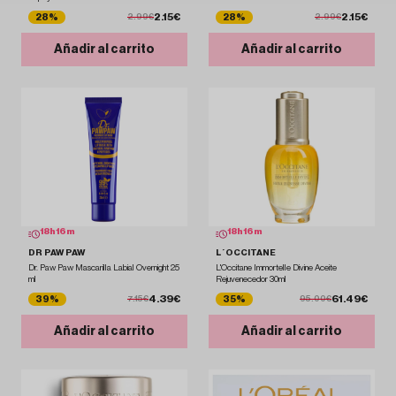
2.15€
2.15€
28%
28%
2.99€
2.99€
Añadir al carrito
Añadir al carrito
18
h
16
m
18
h
16
m
DR PAW PAW
L´OCCITANE
Dr. Paw Paw Mascarilla Labial Overnight 25
L'Occitane Immortelle Divine Aceite
ml
Rejuvenecedor 30ml
4.39€
61.49€
39%
35%
7.15€
95.00€
Añadir al carrito
Añadir al carrito