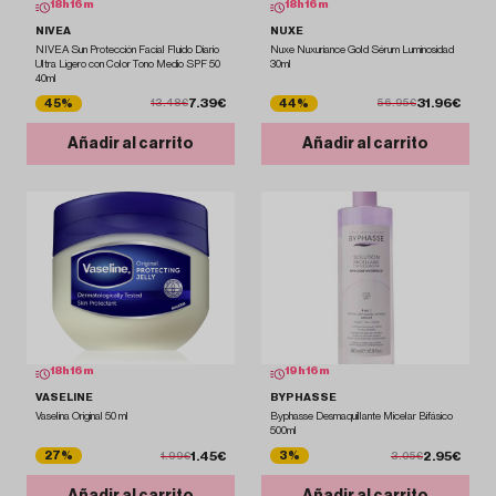
18
h
16
m
18
h
16
m
NIVEA
NUXE
NIVEA Sun Protección Facial Fluido Diario
Nuxe Nuxuriance Gold Sérum Luminosidad
Ultra Ligero con Color Tono Medio SPF 50
30ml
40ml
7.39€
31.96€
45%
44%
13.48€
56.95€
Añadir al carrito
Añadir al carrito
18
h
16
m
19
h
16
m
VASELINE
BYPHASSE
Vaselina Original 50 ml
Byphasse Desmaquillante Micelar Bifásico
500ml
1.45€
2.95€
27%
3%
1.99€
3.05€