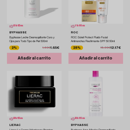
6
h
15
m
7
h
16
m
BYPHASSE
ROC
Byphasse Leche Desmaquillante Cara y
ROC Soleil Protect Fluido Facial
Ojos para Todo Tipo de Piel 500ml
Antimanchas Reafirmante SPF 50 50ml
1.65€
12.17€
2%
28%
1.69€
16.99€
Añadir al carrito
Añadir al carrito
8
h
15
m
8
h
16
m
LIERAC
BYPHASSE
Lierac La Creme Voluptueuse Premium
Byphasse Agua Micelar Desmaquillante