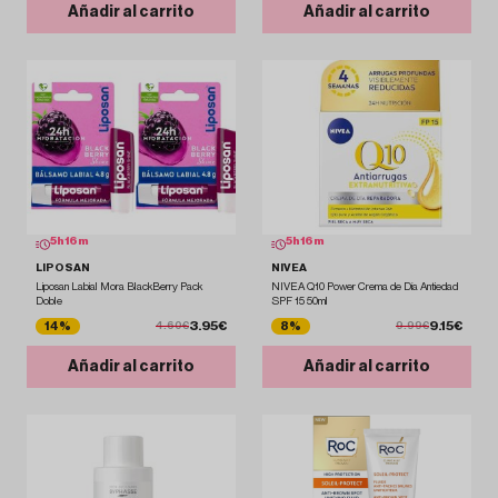
Añadir al carrito
Añadir al carrito
5
h
16
m
5
h
16
m
LIPOSAN
NIVEA
Liposan Labial Mora BlackBerry Pack
NIVEA Q10 Power Crema de Día Antiedad
Doble
SPF 15 50ml
3.95€
9.15€
14%
8%
4.60€
9.99€
Añadir al carrito
Añadir al carrito