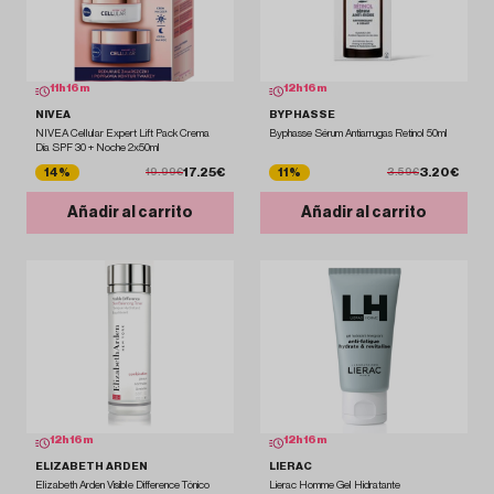
11
h
16
m
12
h
16
m
NIVEA
BYPHASSE
NIVEA Cellular Expert Lift Pack Crema
Byphasse Sérum Antiarrugas Retinol 50ml
Día SPF 30 + Noche 2x50ml
17.25€
3.20€
14%
11%
19.99€
3.59€
Añadir al carrito
Añadir al carrito
12
h
16
m
12
h
16
m
ELIZABETH ARDEN
LIERAC
Elizabeth Arden Visible Difference Tónico
Lierac Homme Gel Hidratante