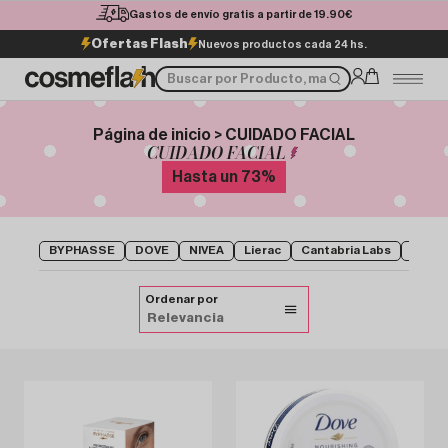
Gastos de envío gratis a partir de 19.90€
Ofertas Flash
Nuevos productos cada 24 hs.
Página de inicio > CUIDADO FACIAL
CUIDADO FACIAL
Hasta un
73
%
BYPHASSE
DOVE
NIVEA
Lierac
Cantabria Labs
ROC
Ordenar por