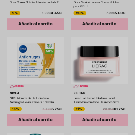
Dove Crema Nutritiva Intensiva pack de 2
Dove Nutrición Intensa Crema Nutritiva
pack 250 ml
4.45€
5.60€
9%
20%
4.90€
7.00€
Añadir al carrito
Añadir al carrito
3
h
15
m
4
h
15
m
NIVEA
LIERAC
NIVEA Crema de Día Hidratante
Lierac La Creme Hidratante Facial
Antiarrugas Revitalizante SPF15 50ml
Iluminadora con Ácido Hialurónico 50ml
5.75€
18.75€
14%
11%
6.70€
20.95€
Añadir al carrito
Añadir al carrito