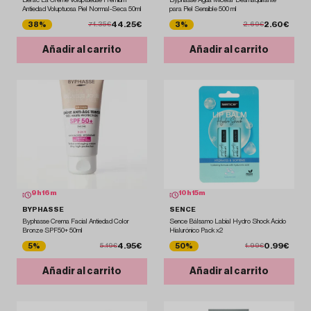
Antiedad Voluptuosa Piel Normal-Seca 50ml
para Piel Sensible 500 ml
44.25€
2.60€
38%
3%
71.35€
2.69€
Añadir al carrito
Añadir al carrito
9
h
16
m
10
h
15
m
BYPHASSE
SENCE
Byphasse Crema Facial Antiedad Color
Sence Bálsamo Labial Hydro Shock Ácido
Bronze SPF50+ 50ml
Hialurónico Pack x2
4.95€
0.99€
5%
50%
5.19€
1.99€
Añadir al carrito
Añadir al carrito