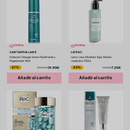
4
h
16
m
4
h
16
m
CANTABRIA LABS
LIERAC
Endocare Tensage Serum Reafirmante y
Lierac L'eau Micellaire Agua Micelar
Regenerador 30ml
Limpiadora 200ml
31.99€
7.25€
27%
40%
43.94€
12.10€
Añadir al carrito
Añadir al carrito