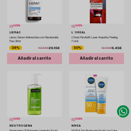
1
d
2
h
1
d
2
h
LIERAC
L´OREAL
Lierac Sérum Antimanchas con Niacinamida
L'Oréal Revitalift Laser Ampollas Peeling
Pura 30ml
7x1ml
26.15€
6.45€
38%
50%
42.50€
12.90€
Añadir al carrito
Añadir al carrito
1
d
2
h
1
d
2
h
NEUTROGENA
NIVEA
Neutrogena Oil Balancing Limpiador Facial
NIVEA Sun Protección Facial con Color