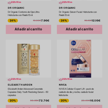
22
h
16
m
22
h
16
m
DR ORGANIC
DR ORGANIC
Dr Organic Contorno de Ojos Ultra
Dr. Organic Sérum Facial Hidratante con
Hidratante con Reishi 15 ml
Reishi 15 ml
7.96€
12.16€
24%
24%
10.50€
16.10€
Añadir al carrito
Añadir al carrito
22
h
16
m
22
h
16
m
ELIZABETH ARDEN
NIVEA
Elizabeth Arden Advanced Ceramide
NIVEA Cellular Expert Lift - pack de
Capsules Daily Youth Restoring Serum – 60
cuidado de día y noche, cuidado facial
cápsulas
hidratante
72.76€
16.00€
20%
20%
90.95€
20.00€