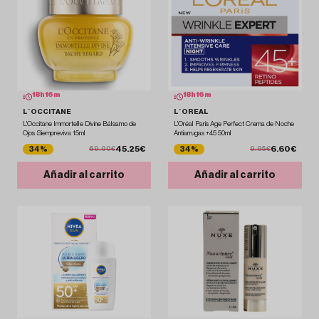
18
h
16
m
18
h
16
m
L´OCCITANE
L´OREAL
L'Occitane Immortelle Divine Bálsamo de
L'Oréal Paris Age Perfect Crema de Noche
Ojos Siempreviva 15ml
Antiarrugas +45 50ml
45.25€
6.60€
34%
34%
69.00€
9.95€
Añadir al carrito
Añadir al carrito