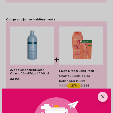
Comprado
juntos
habitualmente
+
Aveda Smooth Infusion
Elvive Dream Long Pack
Champú Anti Frizz 1000 ml
Champú 380ml + Eco
64.15€
Rellenador 250ml
5.50€
-27%
3.99€
Total 68.14 €
Añadir Pack
Ahorras 1.51 €