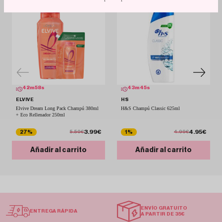
42
m
58
s
43
m
45
s
ELVIVE
HS
Elvive Dream Long Pack Champú 380ml
H&S Champú Classic 625ml
+ Eco Rellenador 250ml
3.99€
4.95€
27%
1%
5.50€
4.99€
Añadir al carrito
Añadir al carrito
ENVÍO GRATUITO
ENTREGA RÁPIDA
A PARTIR DE 35€