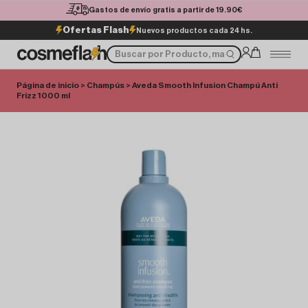
Gastos de envío gratis a partir de 19.90€
Ofertas Flash
Nuevos productos cada 24 hs.
Página de inicio
>
Champús
> Aveda Smooth Infusion Champú Anti
Frizz 1000 ml