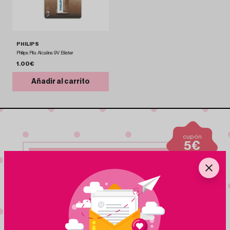
PHILIPS
Philips Pila Alcalina 9V Blister
1.00€
Añadir al carrito
cupón
5€
para nuevas
suscripciones
Suscribete a nuestra
NEWSLETTER
Nuestra newsletter te mantiene al dia de ofertas,
eventos y nuevos productos
¡Me apunto!