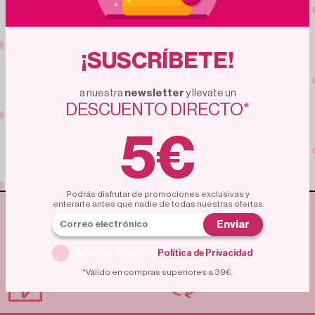
Suscríbete
¡SUSCRÍBETE!
a nuestra
newsletter
y llevate un
Unete a una comunidad de compradores expertos.
DESCUENTO DIRECTO*
Miles de personas ya aprovechan estas ofertas.
¿Vas a quedarte fuera?
5€
Podrás disfrutar de promociones exclusivas y
enterarte antes que nadie de todas nuestras ofertas
ENVÍO GRATUITO
ENTREGA RÁPIDA
A PARTIR DE 35€
Enviar
He leído y acepto la
Política de Privacidad
.
*Válido en compras superiores a 39€.
POLÍTICA DE
PAGO SEGURO
DEVOLUCIÓN