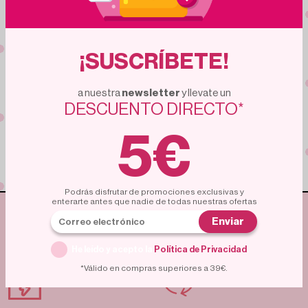
Suscríbete
¡SUSCRÍBETE!
a nuestra
newsletter
y llevate un
Unete a una comunidad de compradores expertos.
DESCUENTO DIRECTO*
Miles de personas ya aprovechan estas ofertas.
¿Vas a quedarte fuera?
5€
Podrás disfrutar de promociones exclusivas y
enterarte antes que nadie de todas nuestras ofertas
ENVÍO GRATUITO
ENTREGA RÁPIDA
Enviar
A PARTIR DE 35€
He leído y acepto la
Política de Privacidad
.
*Válido en compras superiores a 39€.
POLÍTICA DE
PAGO SEGURO
DEVOLUCIÓN