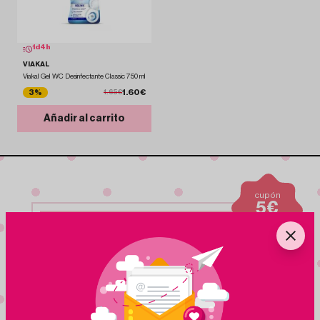
1
d
4
h
VIAKAL
Viakal Gel WC Desinfectante Classic 750 ml
1.60€
3%
1.65€
Añadir al carrito
cupón
5€
para nuevas
suscripciones
Suscribete a nuestra
NEWSLETTER
Nuestra newsletter te mantiene al dia de ofertas,
eventos y nuevos productos
¡Me apunto!