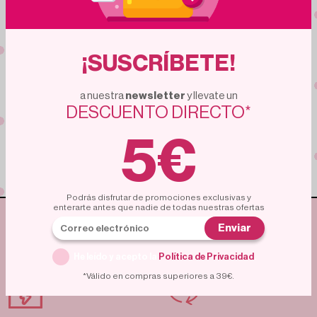
Suscríbete
¡SUSCRÍBETE!
a nuestra
newsletter
y llevate un
Unete a una comunidad de compradores expertos.
DESCUENTO DIRECTO*
Miles de personas ya aprovechan estas ofertas.
¿Vas a quedarte fuera?
5€
Podrás disfrutar de promociones exclusivas y
enterarte antes que nadie de todas nuestras ofertas
ENVÍO GRATUITO
ENTREGA RÁPIDA
Enviar
A PARTIR DE 35€
He leído y acepto la
Política de Privacidad
.
*Válido en compras superiores a 39€.
POLÍTICA DE
PAGO SEGURO
DEVOLUCIÓN