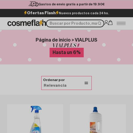
Gastos de envío gratis a partir de 19.90€
Ofertas Flash
Nuevos productos cada 24 hs.
Página de inicio > VIALPLUS
VIALPLUS
Hasta un
6
%
Ordenar por