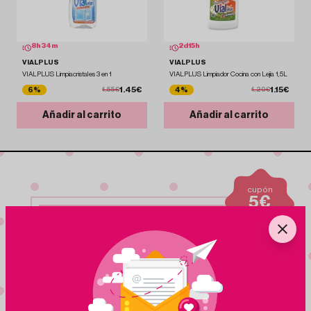
8
h
34
m
2
d
15
h
VIALPLUS
VIALPLUS
VIALPLUS Limpiacristales 3 en 1
VIALPLUS Limpiador Cocina con Lejía 1,5L
1.45€
1.15€
6%
4%
1.55€
1.20€
Añadir al carrito
Añadir al carrito
cupón
5€
para nuevas
suscripciones
Suscribete a nuestra
NEWSLETTER
Nuestra newsletter te mantiene al dia de ofertas,
eventos y nuevos productos
¡Me apunto!