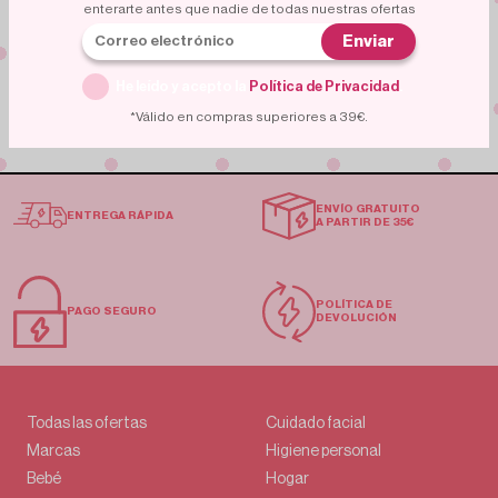
enterarte antes que nadie de todas nuestras ofertas
Unete a una comunidad de compradores expertos.
Enviar
Miles de personas ya aprovechan estas ofertas.
¿Vas a quedarte fuera?
He leído y acepto la
Política de Privacidad
.
*Válido en compras superiores a 39€.
ENVÍO GRATUITO
ENTREGA RÁPIDA
A PARTIR DE 35€
POLÍTICA DE
PAGO SEGURO
DEVOLUCIÓN
Todas las ofertas
Cuidado facial
Marcas
Higiene personal
Bebé
Hogar