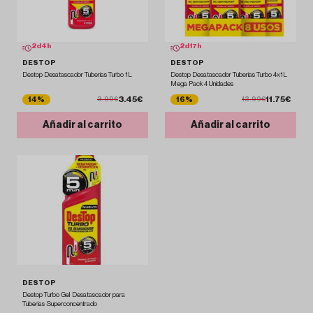
2
d
4
h
2
d
17
h
DESTOP
DESTOP
Destop Desatascador Tuberías Turbo 1L
Destop Desatascador Tuberías Turbo 4x1L
Mega Pack 4 Unidades
3.45€
11.75€
14%
16%
3.99€
13.99€
Añadir al carrito
Añadir al carrito
DESTOP
Destop Turbo Gel Desatascador para
Tuberías Superconcentrado