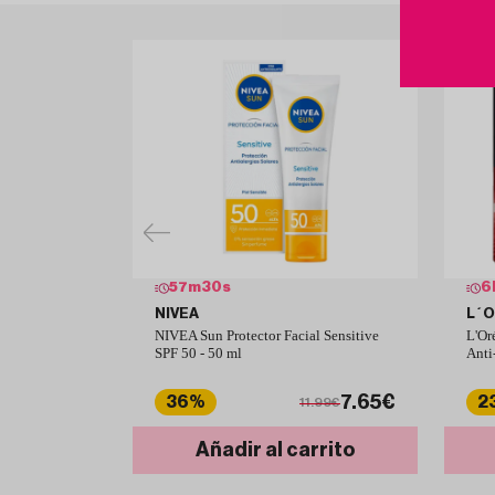
57
m
30
s
6
NIVEA
L´
NIVEA Sun Protector Facial Sensitive
L'Or
SPF 50 - 50 ml
Anti
7.65€
36%
2
11.99€
Añadir al carrito