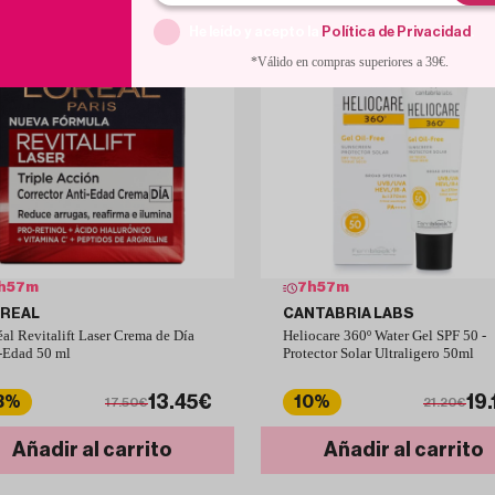
He leído y acepto la
Política de Privacidad
.
*Válido en compras superiores a 39€.
h
57
m
7
h
57
m
OREAL
CANTABRIA LABS
éal Revitalift Laser Crema de Día
Heliocare 360º Water Gel SPF 50 -
-Edad 50 ml
Protector Solar Ultraligero 50ml
13.45€
19.
3%
10%
17.50€
21.20€
Añadir al carrito
Añadir al carrito