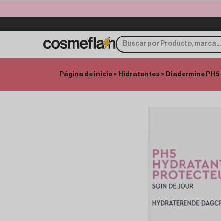
Página de inicio
>
Hidratantes
> Diadermine PH5 