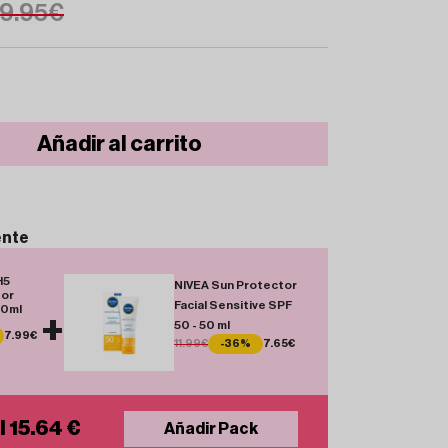
9.95€
Añadir al carrito
ente
H5
NIVEA Sun Protector
tor
Facial Sensitive SPF
50ml
+
50 - 50 ml
7.99€
11.99€
-36%
7.65€
l 15.64 €
Añadir Pack