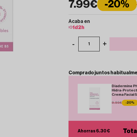
7.99€
-20%
Acaba en
1
d
2
h
-
+
1
Comprado
juntos
habitualm
Diadermine P
Hidra-Protec
Crema Facial 
9.95€
-20%
Tota
Ahorras 6.30 €