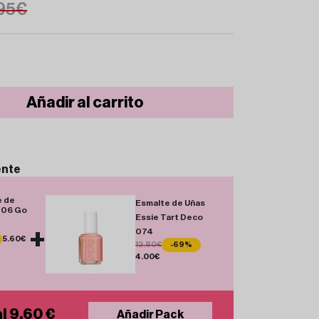
95€
Añadir al carrito
ente
e de
Esmalte de Uñas
106 Go
Essie Tart Deco
+
074
5.60€
12.80€
-69%
4.00€
l 9.60 €
Añadir Pack