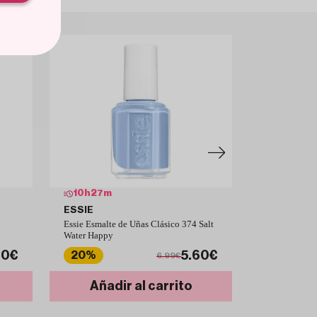
10
h
27
m
10
h
27
m
ESSIE
ESSIE
Essie Esmalte de Uñas Clásico 374 Salt
Essie Esmalte
Water Happy
Lieblingsmen
60€
5.60€
20%
20%
6.99€
Añadir al carrito
Añad