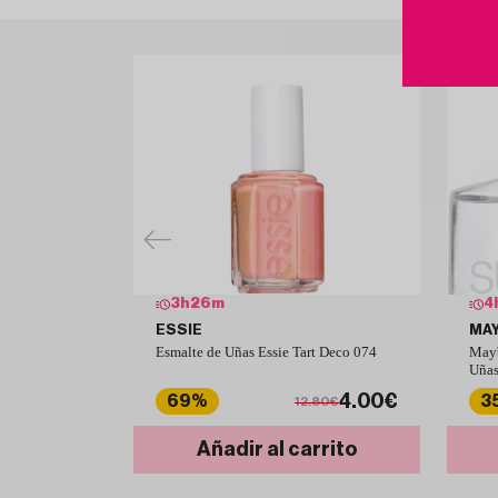
3
h
26
m
4
ESSIE
MAY
Esmalte de Uñas Essie Tart Deco 074
Mayb
Uñas
4.00€
69%
3
12.80€
Añadir al carrito