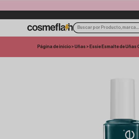
Página de inicio
>
Uñas
> Essie Esmalte de Uñas 