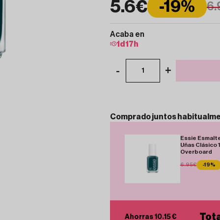
5.6€
-19%
6.
Acaba en
1
d
17
h
-
+
1
Comprado
juntos
habitualm
Essie Esmalt
Uñas Clásico 
Overboard
6.95€
-19%
Tota
Ahorras 10.15 €