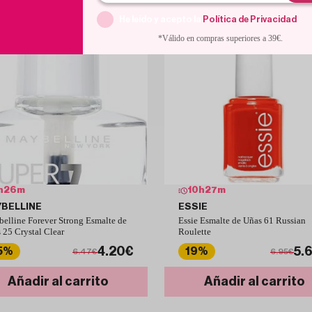
He leído y acepto la
Política de Privacidad
.
*Válido en compras superiores a 39€.
h
26
m
10
h
27
m
BELLINE
ESSIE
elline Forever Strong Esmalte de
Essie Esmalte de Uñas 61 Russian
 25 Crystal Clear
Roulette
4.20€
5.
5%
19%
6.47€
6.95€
Añadir al carrito
Añadir al carrito