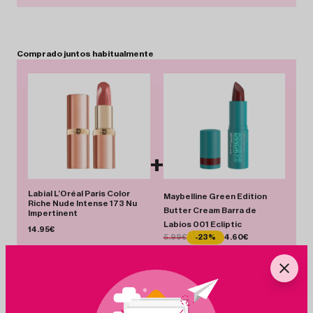
Comprado
juntos
habitualmente
+
Labial L’Oréal Paris Color
Maybelline Green Edition
Riche Nude Intense 173 Nu
Butter Cream Barra de
Impertinent
Labios 001 Ecliptic
14.95€
5.99€
-23%
4.60€
Total 19.55 €
Añadir Pack
Ahorras 1.39 €