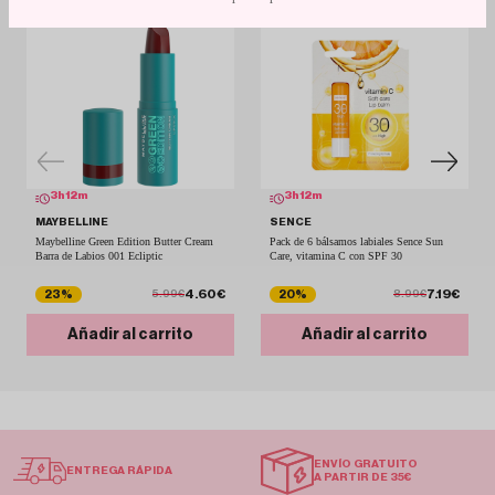
3
h
12
m
3
h
12
m
MAYBELLINE
SENCE
Maybelline Green Edition Butter Cream
Pack de 6 bálsamos labiales Sence Sun
Barra de Labios 001 Ecliptic
Care, vitamina C con SPF 30
4.60€
7.19€
23%
20%
5.99€
8.99€
Añadir al carrito
Añadir al carrito
ENVÍO GRATUITO
ENTREGA RÁPIDA
A PARTIR DE 35€