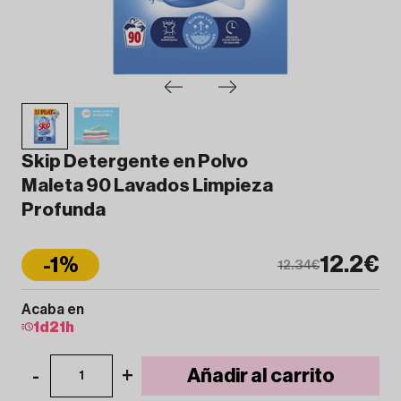
Skip Detergente en Polvo
Maleta 90 Lavados Limpieza
Profunda
12.2€
-1%
12.34€
Acaba en
1
d
21
h
-
+
Añadir al carrito
1