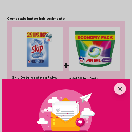
Comprado
juntos
habitualmente
+
Skip Detergente en Polvo
Ariel All-in-1 Pods
Maleta 90 Lavados Limpieza
Detergente Cápsulas Color
Profunda
50 Lavados
12.34€
-1%
12.20€
15.00€
-7%
13.95€
Total 26.15 €
Añadir Pack
Ahorras 1.19 €