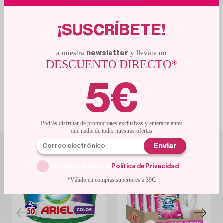
¡SUSCRÍBETE!
a nuestra
y llevate un
newsletter
DESCUENTO DIRECTO*
5€
MÁS PRODUCTOS
RELACIONADOS
Con descuentos de escándalo
Podrás disfrutar de promociones exclusivas y enterarte antes
que nadie de todas nuestras ofertas
Enviar
He leído y acepto la
Política de Privacidad
.
*Válido en compras superiores a 39€.