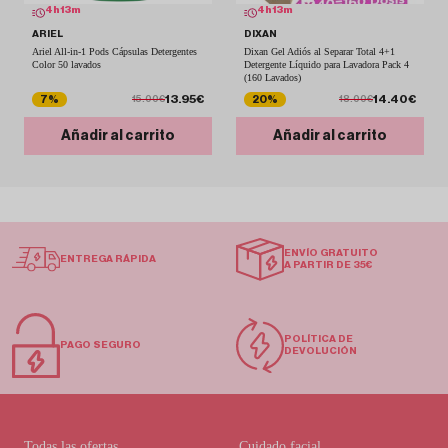
4
h
13
m
4
h
13
m
ARIEL
DIXAN
Ariel All-in-1 Pods Cápsulas Detergentes
Dixan Gel Adiós al Separar Total 4+1
Color 50 lavados
Detergente Líquido para Lavadora Pack 4
(160 Lavados)
13.95€
14.40€
7%
20%
15.00€
18.00€
Añadir al carrito
Añadir al carrito
ENVÍO GRATUITO
ENTREGA RÁPIDA
A PARTIR DE 35€
POLÍTICA DE
PAGO SEGURO
DEVOLUCIÓN
Todas las ofertas
Cuidado facial