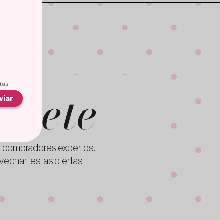
íbete
rtas
viar
 compradores expertos.
vechan estas ofertas.