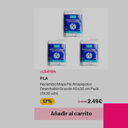
2
d
19
h
PLA
Recambio Mopa Pla Atrapapolvo
Desechable Grande 40x30 cm Pack
(3X20 uds)
2.49€
17%
2.99€
Añadir al carrito