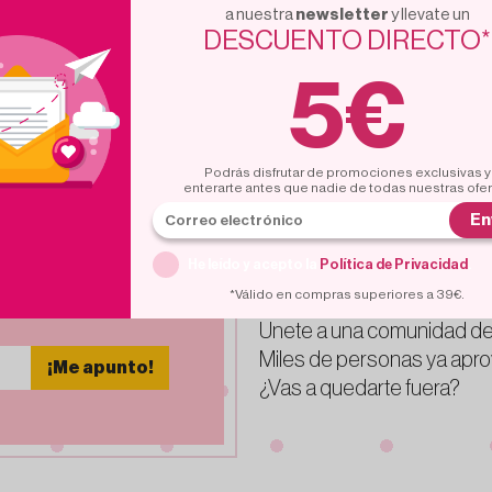
a nuestra
newsletter
y llevate un
DESCUENTO DIRECTO*
5€
cupón
5€
para nuevas
Podrás disfrutar de promociones exclusivas y
suscripciones
Suscr
enterarte antes que nadie de todas nuestras ofe
stra
En
TTER
He leído y acepto la
Política de Privacidad
.
, eventos y nuevos productos
*Válido en compras superiores a 39€.
ico
Unete a una comunidad de
Miles de personas ya apro
¡Me apunto!
¿Vas a quedarte fuera?