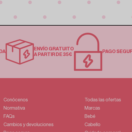
ENVÍO GRATUITO
DA
PAGO SEGU
A PARTIR DE 35€
Conócenos
Todas las ofertas
Normativa
Marcas
FAQs
Bebé
Cambios y devoluciones
Cabello