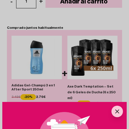
-
+
Añadir al carrito
1
Comprado
juntos
habitualmente
+
Adidas Gel-Champú 3 en 1
Axe Dark Temptation – Set
After Sport 250ml
de 6 Geles de Ducha (6 x 250
3.45€
-20%
2.76€
ml)
11.00€
-8%
10.15€
Total 12.91 €
Añadir Pack
Ahorras 1.54 €