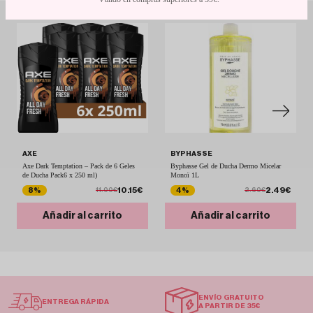
AXE
BYPHASSE
Axe Dark Temptation – Pack de 6 Geles
Byphasse Gel de Ducha Dermo Micelar
de Ducha Pack6 x 250 ml)
Monoï 1L
10.15€
2.49€
8%
4%
11.00€
2.60€
Añadir al carrito
Añadir al carrito
ENVÍO GRATUITO
ENTREGA RÁPIDA
A PARTIR DE 35€