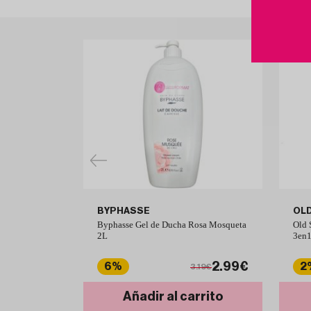
BYPHASSE
OLD
Byphasse Gel de Ducha Rosa Mosqueta
Old 
2L
3en1
2.99€
6%
2
3.19€
Añadir al carrito