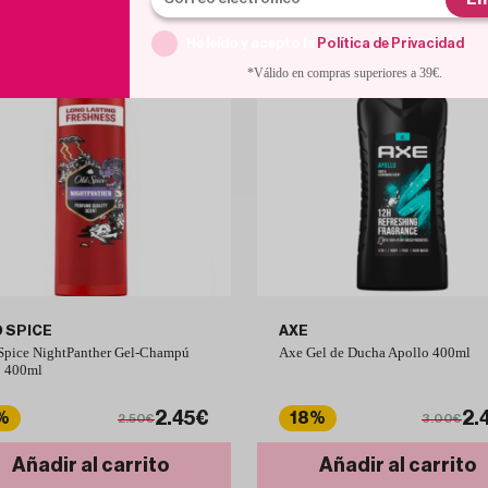
He leído y acepto la
Política de Privacidad
.
*Válido en compras superiores a 39€.
 SPICE
AXE
Spice NightPanther Gel-Champú
Axe Gel de Ducha Apollo 400ml
 400ml
2.45€
2.
%
18%
2.50€
3.00€
Añadir al carrito
Añadir al carrito