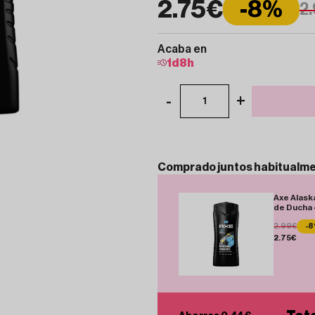
2.75€
-8%
2
Acaba en
1
d
8
h
-
+
1
Comprado
juntos
habitualm
Axe Alask
de Ducha
2.99€
-
2.75€