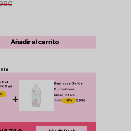
.99€
Añadir al carrito
ente
a Gel
Byphasse Gel de
 400 ml
Ducha Rosa
8%
Mosqueta 2L
+
3.19€
-6%
2.99€