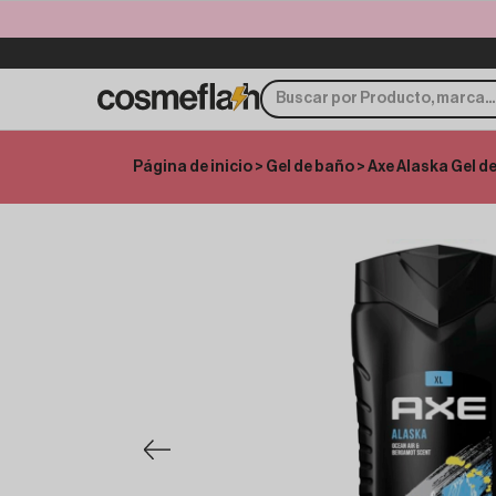
Página de inicio
>
Gel de baño
> Axe Alaska Gel d