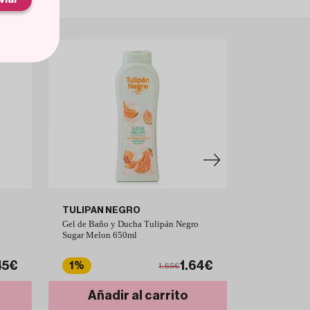
TULIPAN NEGRO
TULIPAN 
Gel de Baño y Ducha Tulipán Negro
Gel de Baño 
Sugar Melon 650ml
Sugar Melon 
45€
1.64€
1%
3%
1.65€
Añadir al carrito
Añad