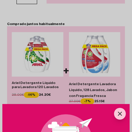
Comprado
juntos
habitualmente
+
Ariel Detergente Líquido
Ariel Detergente Lavadora
para Lavadora 120 Lavados
Liquido, 128 Lavados, Jabon
28.00€
-14%
24.20€
con Fragancia Fresca
27.00€
-7%
25.15€
Total 49.35 €
Añadir Pack
Ahorras 5.65 €