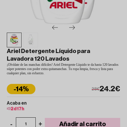
Ariel Detergente Líquido para
Lavadora 120 Lavados
¡Olvídate de las manchas difíciles! Ariel Detergente Líquido te da hasta 120 lavados
súper potentes con poder extra quitamanchas. Tu ropa limpia, fresca y lista para
cualquier plan, sin esfuerzo.
24.2€
-14%
28€
Acaba en
2
d
17
h
-
+
Añadir al carrito
1