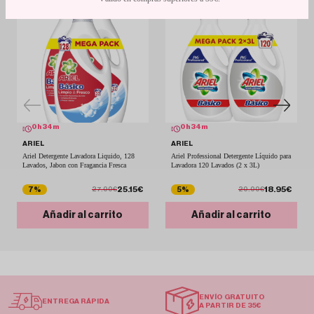
0
h
34
m
0
h
34
m
ARIEL
ARIEL
Ariel Detergente Lavadora Liquido, 128
Ariel Professional Detergente Líquido para
Lavados, Jabon con Fragancia Fresca
Lavadora 120 Lavados (2 x 3L)
25.15€
18.95€
7%
5%
27.00€
20.00€
Añadir al carrito
Añadir al carrito
ENVÍO GRATUITO
ENTREGA RÁPIDA
A PARTIR DE 35€