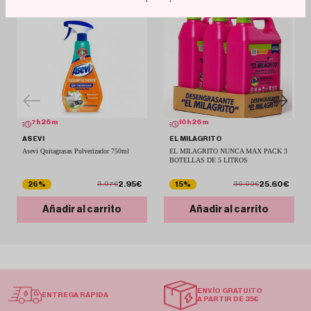
7
h
26
m
10
h
26
m
ASEVI
EL MILAGRITO
Asevi Quitagrasas Pulverizador 750ml
EL MILAGRITO NUNCA MAX PACK 3
BOTELLAS DE 5 LITROS
2.95€
25.60€
26%
15%
3.97€
30.00€
Añadir al carrito
Añadir al carrito
ENVÍO GRATUITO
ENTREGA RÁPIDA
A PARTIR DE 35€