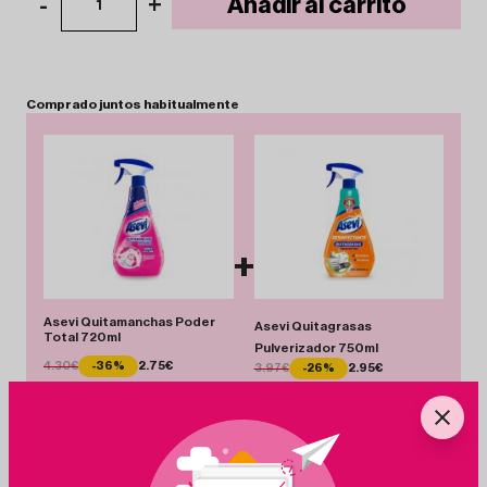
-
+
Añadir al carrito
1
Comprado
juntos
habitualmente
+
Asevi Quitamanchas Poder
Asevi Quitagrasas
Total 720ml
Pulverizador 750ml
4.30€
-36%
2.75€
3.97€
-26%
2.95€
Total 5.70 €
Añadir Pack
Ahorras 2.57 €