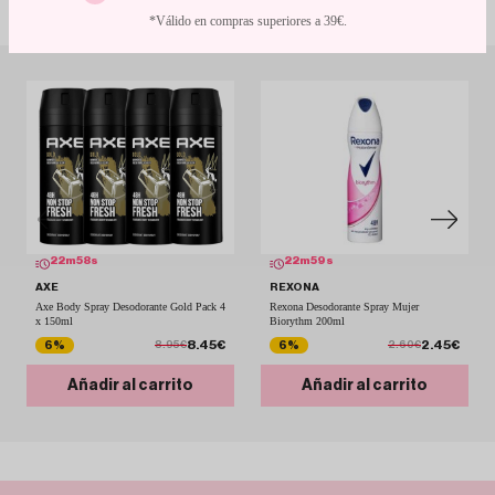
Con descuentos de escándalo
*Válido en compras superiores a 39€.
22
m
57
s
22
m
58
s
AXE
REXONA
Axe Body Spray Desodorante Gold Pack 4
Rexona Desodorante Spray Mujer
x 150ml
Biorythm 200ml
8.45€
2.45€
6%
6%
8.95€
2.60€
Añadir al carrito
Añadir al carrito