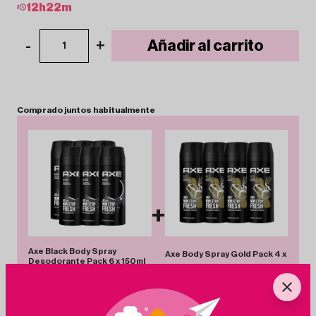
12
h
22
m
-
+
Añadir al carrito
1
Comprado
juntos
habitualmente
+
Axe Black Body Spray
Axe Body Spray Gold Pack 4 x
Desodorante Pack 6 x 150ml
150ml
24.00€
-43%
13.60€
8.95€
-6%
8.45€