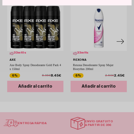
33
m
09
s
33
m
10
s
AXE
REXONA
Axe Body Spray Desodorante Gold Pack 4
Rexona Desodorante Spray Mujer
x 150ml
Biorythm 200ml
8.45€
2.45€
6%
6%
8.95€
2.60€
Añadir al carrito
Añadir al carrito
ENVÍO GRATUITO
ENTREGA RÁPIDA
A PARTIR DE 35€