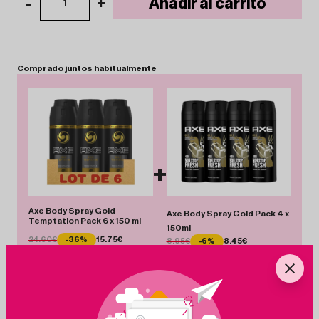
-
+
Añadir al carrito
1
Comprado
juntos
habitualmente
+
Axe Body Spray Gold
Axe Body Spray Gold Pack 4 x
Temptation Pack 6 x 150 ml
150ml
24.60€
-36%
15.75€
8.95€
-6%
8.45€
Total 24.20 €
Añadir Pack
Ahorras 9.35 €