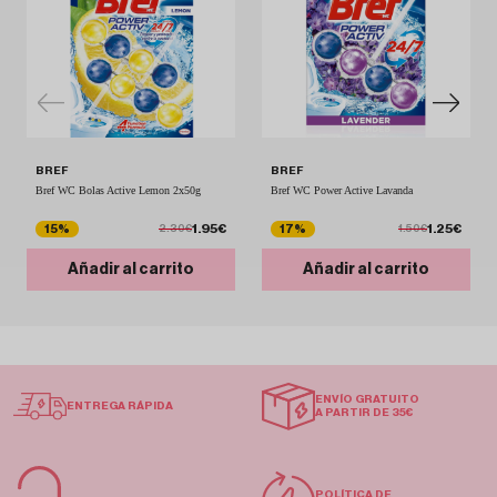
BREF
BREF
Bref WC Bolas Active Lemon 2x50g
Bref WC Power Active Lavanda
1.95€
1.25€
15%
17%
2.30€
1.50€
Añadir al carrito
Añadir al carrito
ENVÍO GRATUITO
ENTREGA RÁPIDA
A PARTIR DE 35€
POLÍTICA DE