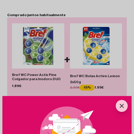
Comprado
juntos
habitualmente
+
Bref WC Power Activ Pine
Bref WC Bolas Active Lemon
Colgador para Inodoro DUO
2x50g
1.89€
2.30€
-15%
1.95€
Total 3.84 €
Añadir Pack
Ahorras 0.35 €
+
Ingredientes