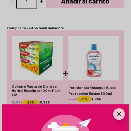
-
+
Añadir al carrito
1
Comprado
juntos
habitualmente
+
Colgate Pasta de Dientes
Parodontax Enjuague Bucal
Herbal Eucalipto 100ml Pack
Protección Encías 500ml
x12
5.25€
-6%
4.95€
12.99€
-20%
10.39€
Total 15.34 €
Añadir Pack
Ahorras 2.90 €