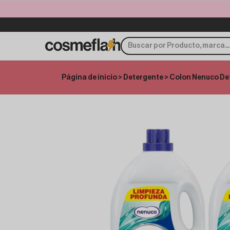
Página de inicio
>
Detergente
> Colon Nenuco De