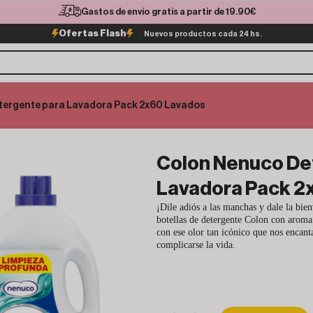
Gastos de envío gratis a partir de 19.90€
Ofertas Flash
Nuevos productos cada 24 hs.
tergente para Lavadora Pack 2x60 Lavados
Colon Nenuco De
Lavadora Pack 2
¡Dile adiós a las manchas y dale la bie
botellas de detergente Colon con aroma 
con ese olor tan icónico que nos encant
complicarse la vida.