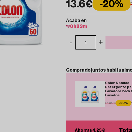
13.6€
-20%
Acaba en
0
h
23
m
-
+
1
Comprado
juntos
habitualm
Colon Nenuco
Detergente pa
Lavadora Pack 
Lavados
17.00€
-20%
Tota
Ahorras 4.25 €