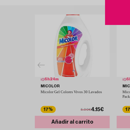
6
h
24
m
6
MICOLOR
MI
Micolor Gel Colores Vivos 30 Lavados
Mico
Pack
4.15€
17%
1
5.00€
Añadir al carrito