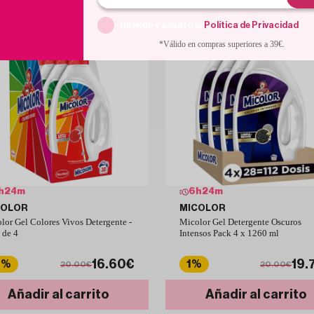
He leído y acepto la
Política de Privacidad
.
*Válido en compras superiores a 39€.
h
24
m
6
h
24
m
COLOR
MICOLOR
lor Gel Colores Vivos Detergente -
Micolor Gel Detergente Oscuros
 de 4
Intensos Pack 4 x 1260 ml
16.60€
19.
7%
1%
20.00€
20.00€
Añadir al carrito
Añadir al carrito