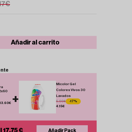
17€
Añadir al carrito
ente
Micolor Gel
ra
Colores Vivos 30
2x60
+
Lavados
5.00€
-17%
13.60€
4.15€
l 17.75 €
Añadir Pack