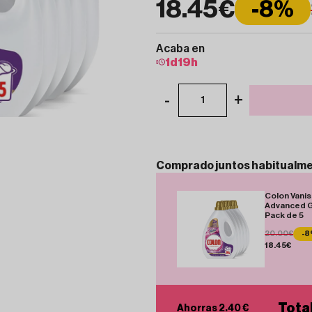
18.45€
-8%
Acaba en
1
d
19
h
-
+
1
Comprado
juntos
habitualm
Colon Vani
Advanced G
Pack de 5
20.00€
-
18.45€
Tota
Ahorras 2.40 €