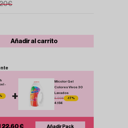
20€
Añadir al carrito
ente
sh
Micolor Gel
el -
Colores Vivos 30
+
Lavados
8%
5.00€
-17%
4.15€
l 22.60 €
Añadir Pack