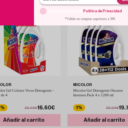
He leído y acepto la
Política de Privacidad
.
*Válido en compras superiores a 39€.
COLOR
MICOLOR
lor Gel Colores Vivos Detergente -
Micolor Gel Detergente Oscuros
 de 4
Intensos Pack 4 x 1260 ml
16.60€
19.
7%
1%
20.00€
20.00€
Añadir al carrito
Añadir al carrito