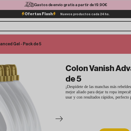
Gastos de envío gratis a partir de 19.90€
Ofertas Flash
Nuevos productos cada 24 hs.
anced Gel - Pack de 5
Colon Vanish Adv
de 5
¡Despídete de las manchas más rebeldes
mejor aliado para dejar tu ropa impecab
usar y con resultados rápidos, perfecto