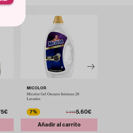
MICOLOR
NOBACPR
Micolor Gel Oscuros Intensos 28
NobacPro Tira
Lavados
Fresh Linen 
75€
5.60€
7%
9%
5.99€
Añadir al carrito
Añad