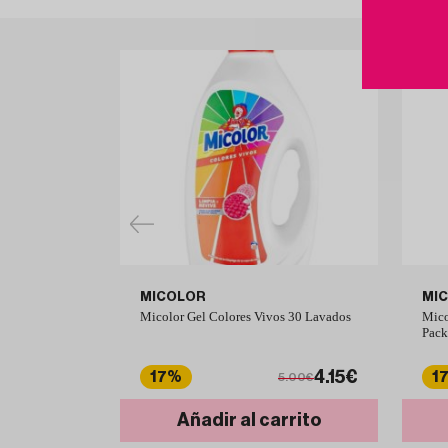
MICOLOR
MI
Micolor Gel Colores Vivos 30 Lavados
Mico
Pack
4.15€
17%
1
5.00€
Añadir al carrito