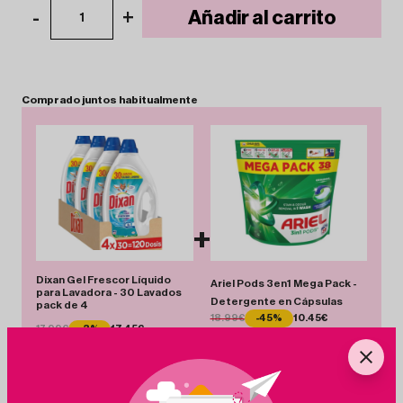
-
+
Añadir al carrito
1
Comprado
juntos
habitualmente
+
Dixan Gel Frescor Líquido
Ariel Pods 3en1 Mega Pack -
para Lavadora - 30 Lavados
Detergente en Cápsulas
pack de 4
18.99€
-45%
10.45€
17.99€
-3%
17.45€
Total 27.90 €
Añadir Pack
Ahorras 9.08 €