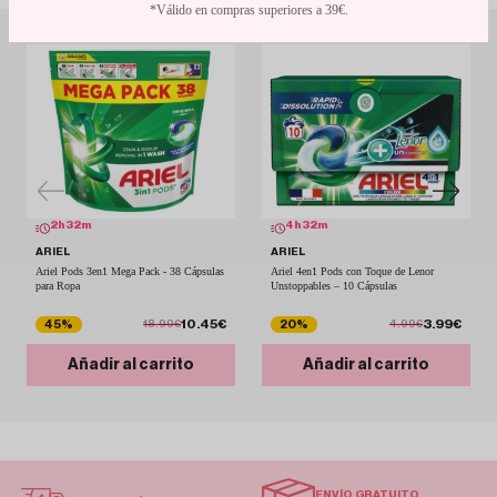
*Válido en compras superiores a 39€.
2
h
32
m
4
h
32
m
ARIEL
ARIEL
Ariel Pods 3en1 Mega Pack - 38 Cápsulas
Ariel 4en1 Pods con Toque de Lenor
para Ropa
Unstoppables – 10 Cápsulas
10.45€
3.99€
45%
20%
18.99€
4.99€
Añadir al carrito
Añadir al carrito
ENVÍO GRATUITO