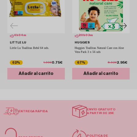
4
h
04
m
20
h
03
m
LITTLE LU
HUGGIES
Little Lu Toallitas Bebé 64 uds.
Huggies Toallitas Natural Care con Aloe
Vera Pack 3 x 56 uds
0.75€
2.95€
62%
67%
1.99€
8.92€
Añadir al carrito
Añadir al carrito
ENVÍO GRATUITO
ENTREGA RÁPIDA
A PARTIR DE 35€
POLÍTICA DE