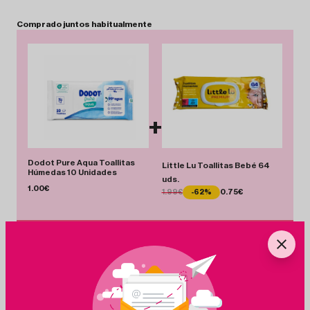
Comprado
juntos
habitualmente
+
Dodot Pure Aqua Toallitas
Little Lu Toallitas Bebé 64
Húmedas 10 Unidades
uds.
1.00€
1.99€
-62%
0.75€
Total 1.75 €
Añadir Pack
Ahorras 1.24 €
+
Ingredientes