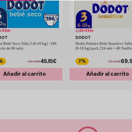
h
42
m
2
h
42
m
DOT
DODOT
t Bebé Seco Talla 3 (6-10 kg) - 186
Dodot Pañales Bebé Sensitive Talla
acks de 66 uds)
(6-10 kg) pack 224 uds + 40 Toallit
45.15€
69.
%
7%
46.99€
75.00€
Añadir al carrito
Añadir al carrito