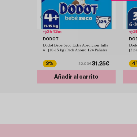
2
h
42
m
2
DODOT
DO
Dodot Bebé Seco Extra Absorción Talla
Dodo
4+ (10-15 kg) Pack Ahorro 124 Pañales
(3 p
31.25€
2%
4
32.00€
Añadir al carrito