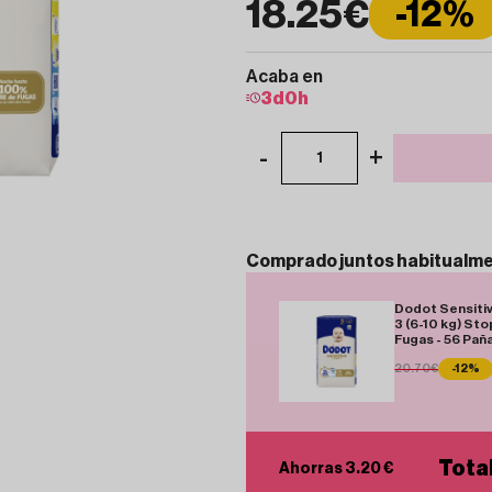
18.25€
-12%
Acaba en
3
d
0
h
-
+
1
Comprado
juntos
habitualm
Dodot Sensitiv
3 (6-10 kg) Sto
Fugas - 56 Pañ
20.70€
-12%
Tota
Ahorras 3.20 €