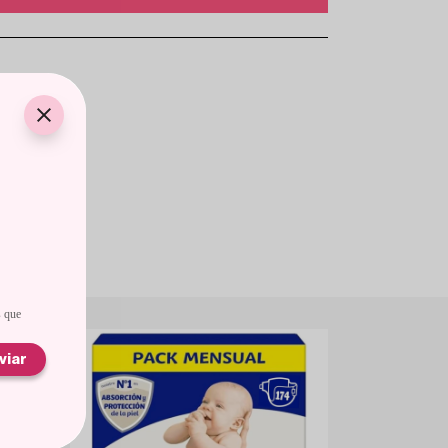
*
ADOS
s que
viar