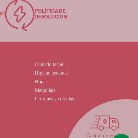
POLÍTICA DE
RO
DEVOLUCIÓN
Cuidado facial
Higiene personal
Hogar
Maquillaje
Perfumes y colonias
Gastos de envío