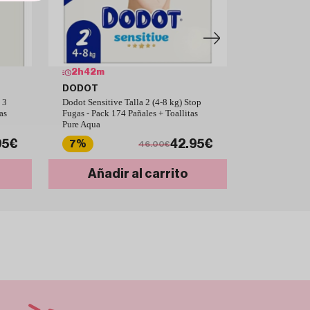
2
h
42
m
2
h
42
m
DODOT
DODOT
 3
Dodot Sensitive Talla 2 (4-8 kg) Stop
Dodot Sensiti
as
Fugas - Pack 174 Pañales + Toallitas
Fugas - Pack 
Pure Aqua
Pure
95€
42.95€
7%
6%
46.00€
Añadir al carrito
Añad