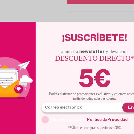
¡SUSCRÍBETE!
a nuestra
y llevate un
newsletter
DESCUENTO DIRECTO
 PRODUCTOS RELACION
5€
Con descuentos de escándalo
Podrás disfrutar de promociones exclusivas y enterarte ante
nadie de todas nuestras ofertas
En
He leído y acepto la
Política de Privacidad
.
*Válido en compras superiores a 39€.