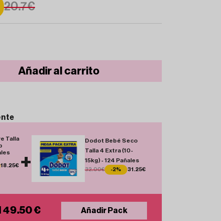
20.7€
Añadir al carrito
ente
e Talla
Dodot Bebé Seco
p
Talla 4 Extra (10-
ales
+
15kg) - 124 Pañales
18.25€
32.00€
-2%
31.25€
l 49.50 €
Añadir Pack