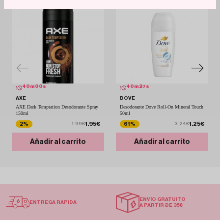
40
m
00
s
40
m
27
s
AXE
DOVE
AXE Dark Temptation Desodorante Spray
Desodorante Dove Roll-On Mineral Touch
150ml
50ml
1.95€
1.25€
2%
61%
1.99€
3.24€
Añadir al carrito
Añadir al carrito
ENVÍO GRATUITO
ENTREGA RÁPIDA
A PARTIR DE 35€