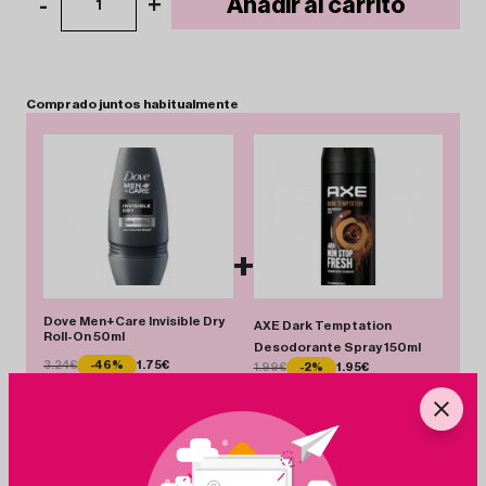
-
+
Añadir al carrito
1
Comprado
juntos
habitualmente
+
Dove Men+Care Invisible Dry
AXE Dark Temptation
Roll-On 50ml
Desodorante Spray 150ml
3.24€
-46%
1.75€
1.99€
-2%
1.95€
Total 3.70 €
Añadir Pack
Ahorras 1.53 €