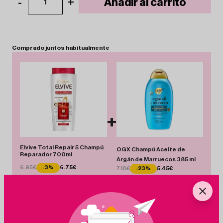
-
+
Añadir al carrito
1
Comprado
juntos
habitualmente
+
Elvive Total Repair 5 Champú
OGX Champú Aceite de
Reparador 700ml
Argán de Marruecos 385 ml
6.95€
-3%
6.75€
7.10€
-23%
5.45€
Total 12.20 €
Añadir Pack
Ahorras 1.85 €