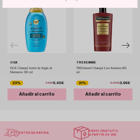
OGX
TRESEMME
OGX Champú Aceite de Argán de
TRESemmé Champú Liso Keratina 685
Marruecos 385 ml
ml
5.45€
3.95€
23%
21%
7.10€
4.99€
Añadir al carrito
Añadir al carrito
ENVÍO GRATUITO
ENTREGA RÁPIDA
A PARTIR DE 35€