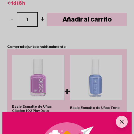
1
d
16
h
-
+
Añadir al carrito
1
Comprado
juntos
habitualmente
+
Essie Esmalte de Uñas
Essie Esmalte de Uñas Tono
Clásico 102 Play Date
219 Bikini so Teeny
6.95€
-7%
6.49€
6.99€
-23%
5.40€