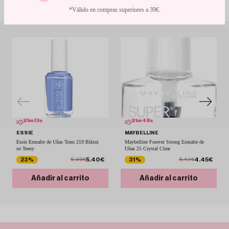
Con descuentos de escándalo
*Válido en compras superiores a 39€.
Si buscas un esmalte que aguante el ritmo de tu día a día y te haga sentir única, Play
Date es tu match.
21
m
13
s
21
m
48
s
ESSIE
MAYBELLINE
Essie Esmalte de Uñas Tono 219 Bikini
Maybelline Forever Strong Esmalte de
so Teeny
Uñas 25 Crystal Clear
5.40€
4.45€
23%
31%
6.99€
6.47€
Añadir al carrito
Añadir al carrito