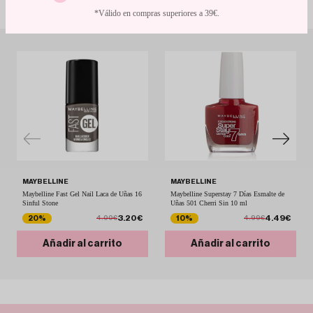
Con descuentos de escándalo
*Válido en compras superiores a 39€.
MAYBELLINE
MAYBELLINE
Maybelline Fast Gel Nail Laca de Uñas 16
Maybelline Superstay 7 Días Esmalte de
Sinful Stone
Uñas 501 Cherri Sin 10 ml
3.20€
4.49€
20%
10%
4.00€
4.99€
Añadir al carrito
Añadir al carrito