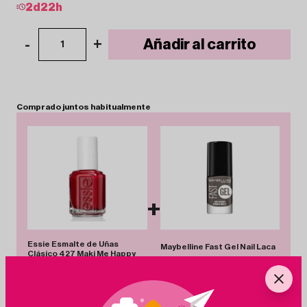
2
d
22
h
-
+
Añadir al carrito
1
Comprado
juntos
habitualmente
+
Essie Esmalte de Uñas
Maybelline Fast Gel Nail Laca
Clásico 427 Maki Me Happy
16 Sinful Stone
6.95€
-20%
5.56€
4.00€
-20%
3.20€