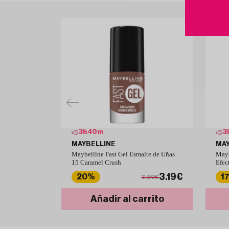
3
h
40
m
3
MAYBELLINE
MAY
Maybelline Fast Gel Esmalte de Uñas
Mayb
15 Caramel Crush
Efec
3.19€
20%
1
3.99€
Añadir al carrito