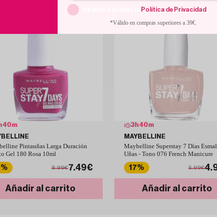
Perfecto para quienes buscan un toque
He leído y acepto la
Política de Privacidad
.
*Válido en compras superiores a 39€.
h
40
m
3
h
40
m
BELLINE
MAYBELLINE
elline Pintauñas Larga Duración
Maybelline Superstay 7 Días Esmal
to Gel 180 Rosa 10ml
Uñas - Tono 076 French Manicure
7.49€
4.
7%
17%
8.99€
5.99€
Añadir al carrito
Añadir al carrito