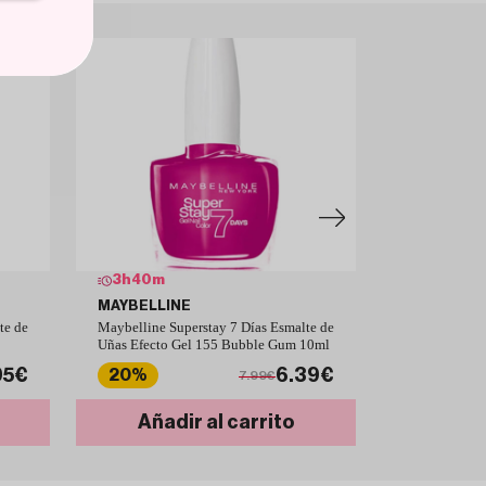
 divertido, femenino y moderno en su manicura.
3
h
40
m
3
h
40
m
MAYBELLINE
MAYBELLI
te de
Maybelline Superstay 7 Días Esmalte de
Maybelline Su
Uñas Efecto Gel 155 Bubble Gum 10ml
Efecto Gel - 
95€
6.39€
20%
20%
7.99€
Añadir al carrito
Añad