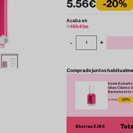
5.56€
-20%
Acaba en
18
h
41
m
-
+
1
Comprado
juntos
habitualm
Essie Esmalte
Uñas Clásico 
Bachelorette
6.95€
-20%
Tota
Ahorras 2.19 €