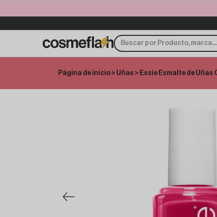
Página de inicio
>
Uñas
> Essie Esmalte de Uñas 