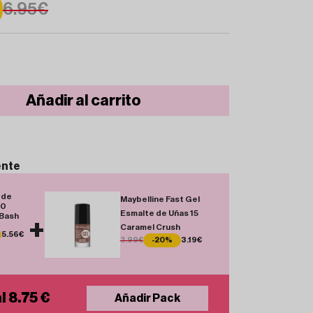
6.95€
Añadir al carrito
ente
 de
Maybelline Fast Gel
30
Esmalte de Uñas 15
 Bash
+
Caramel Crush
5.56€
3.99€
-20%
3.19€
l 8.75 €
Añadir Pack