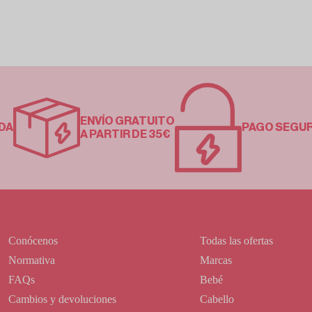
ENVÍO GRATUITO
DA
PAGO SEGU
A PARTIR DE 35€
Conócenos
Todas las ofertas
Normativa
Marcas
FAQs
Bebé
Cambios y devoluciones
Cabello