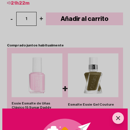
21
h
22
m
-
+
Añadir al carrito
1
Comprado
juntos
habitualmente
+
Essie Esmalte de Uñas
Esmalte Essie Gel Couture
Clásico 15 Sugar Daddy
540 Totally Plaid
6.95€
-7%
6.45€
12.12€
-20%
9.70€