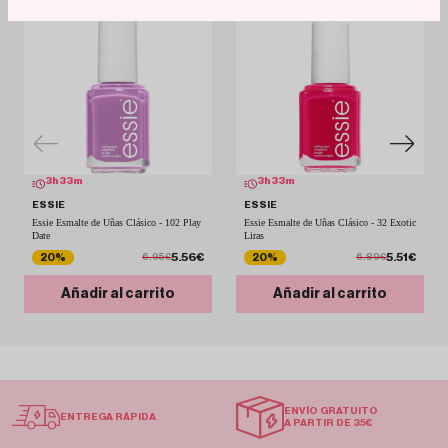
3
h
33
m
3
h
33
m
ESSIE
ESSIE
Essie Esmalte de Uñas Clásico - 102 Play
Essie Esmalte de Uñas Clásico - 32 Exotic
Date
Liras
5.56€
5.51€
20%
20%
6.95€
6.89€
Añadir al carrito
Añadir al carrito
ENVÍO GRATUITO
ENTREGA RÁPIDA
A PARTIR DE 35€