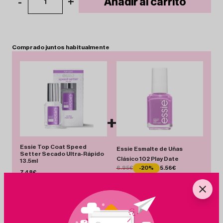
-
+
Añadir al carrito
1
Comprado
juntos
habitualmente
+
Essie Top Coat Speed
Essie Esmalte de Uñas
Setter Secado Ultra-Rápido
Clásico 102 Play Date
13.5ml
6.95€
-20%
5.56€
7.48€
Total 13.04 €
Añadir Pack
Ahorras 1.39 €