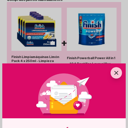
+
Finish Limpiamáquinas Limón
Finish Powerball Power All in 1
Pack 4 x 250ml - Limpieza
– 104 Pastillas Lavavajillas
Profunda Antiolor y Antical
17.50€
-3%
16.89€
16.99€
Total 33.88 €
Añadir Pack
Ahorras 0.61 €