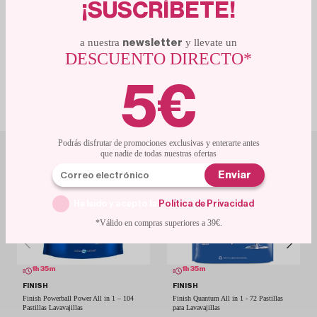
¡SUSCRÍBETE!
a nuestra
y llevate un
newsletter
DESCUENTO DIRECTO*
MÁS PRODUCTOS
5€
RELACIONADOS
Con descuentos de escándalo
Podrás disfrutar de promociones exclusivas y enterarte antes
que nadie de todas nuestras ofertas
Enviar
He leído y acepto la
Política de Privacidad
.
*Válido en compras superiores a 39€.
1
h
35
m
1
h
35
m
FINISH
FINISH
Finish Powerball Power All in 1 – 104
Finish Quantum All in 1 - 72 Pastillas
Pastillas Lavavajillas
para Lavavajillas