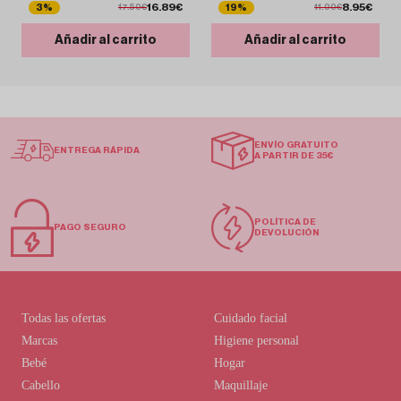
16.89€
8.95€
3%
19%
17.50€
11.00€
Añadir al carrito
Añadir al carrito
ENVÍO GRATUITO
ENTREGA RÁPIDA
A PARTIR DE 35€
POLÍTICA DE
PAGO SEGURO
DEVOLUCIÓN
Todas las ofertas
Cuidado facial
Marcas
Higiene personal
Bebé
Hogar
Cabello
Maquillaje