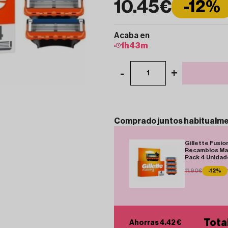
10.45€
-12%
Acaba en
1
h
43
m
-
+
1
Comprado
juntos
habitualm
Gillette Fusio
Recambios Man
Pack 4 Unidad
11.90€
-12%
Tota
Ahorras 4.42 €