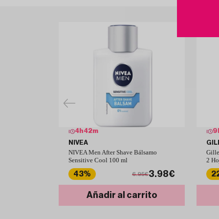
4
h
42
m
9
NIVEA
GIL
NIVEA Men After Shave Bálsamo
Gill
Sensitive Cool 100 ml
2 Ho
3.98€
43%
2
6.95€
Añadir al carrito