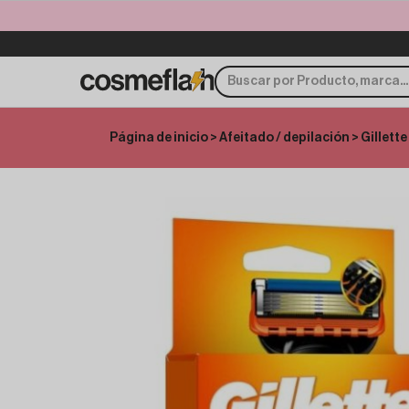
Página de inicio
>
Afeitado / depilación
> Gillett