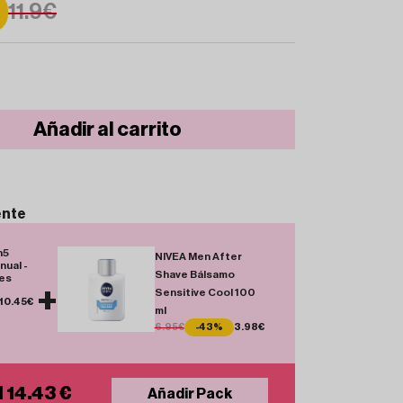
11.9€
Añadir al carrito
ente
n5
NIVEA Men After
ual -
Shave Bálsamo
es
+
Sensitive Cool 100
10.45€
ml
6.95€
-43%
3.98€
l 14.43 €
Añadir Pack