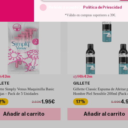
He leído y acepto la
Política de Privacidad
.
*Válido en compras superiores a 39€.
h
43
m
14
h
43
m
LETE
GILLETE
ette Simply Venus Maquinilla Basic
Gillette Classic Espuma de Afeitar 
jas – Pack de 5 Unidades
Hombre Piel Sensible 200ml (Pack 
1.95€
4.
2%
17%
2.50€
5.99€
Añadir al carrito
Añadir al carrito