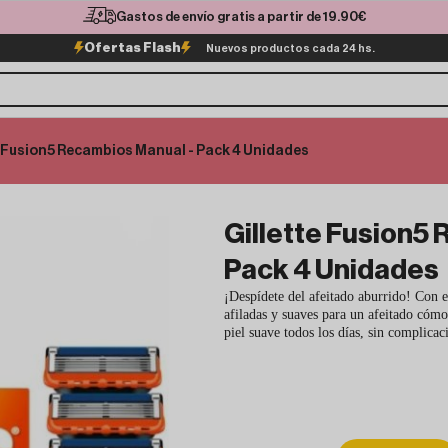
Gastos de envío gratis a partir de 19.90€
Ofertas Flash
Nuevos productos cada 24 hs.
e Fusion5 Recambios Manual - Pack 4 Unidades
Gillette Fusion5
Pack 4 Unidades
¡Despídete del afeitado aburrido! Con e
afiladas y suaves para un afeitado cómo
piel suave todos los días, sin complicac