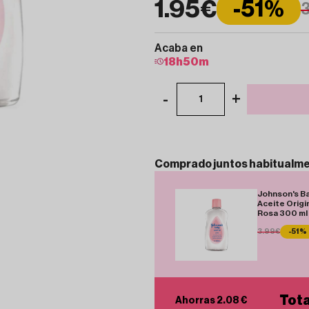
1.95€
-51%
Acaba en
18
h
50
m
-
+
1
Comprado
juntos
habitualm
Johnson's B
Aceite Origi
Rosa 300 ml
3.99€
-51%
Tota
Ahorras 2.08 €