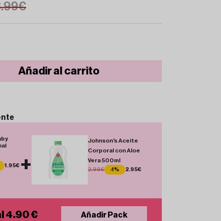
3.99€
Añadir al carrito
ente
aby
Johnson's Aceite
nal
Corporal con Aloe
+
Vera 500ml
1.95€
2.99€
-1%
2.95€
l 4.90 €
Añadir Pack