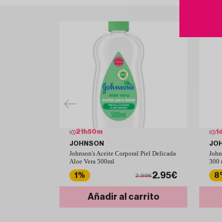
21
h
50
m
1
JOHNSON
JO
Johnson's Aceite Corporal Piel Delicada
John
Aloe Vera 500ml
300 
2.95€
1%
8
2.99€
Añadir al carrito