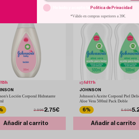
He leído y acepto la
Política de Privacidad
.
*Válido en compras superiores a 39€.
d
15
h
1
d
17
h
HNSON
JOHNSON
son's Loción Corporal Hidratante
Johnson's Aceite Corporal Piel Del
ml
Aloe Vera 500ml Pack Doble
2.75€
5.
%
6%
2.99€
5.60€
Añadir al carrito
Añadir al carrito