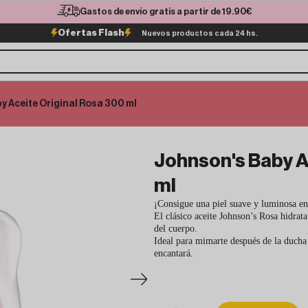
Gastos de envío gratis a partir de 19.90€
Ofertas Flash
Nuevos productos cada 24 hs.
y Aceite Original Rosa 300 ml
Johnson's Baby A
ml
¡Consigue una piel suave y luminosa e
El clásico aceite Johnson’s Rosa hidrat
del cuerpo.
Ideal para mimarte después de la ducha 
encantará.