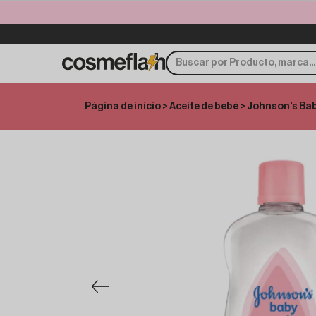
Página de inicio
>
Aceite de bebé
> Johnson's Bab