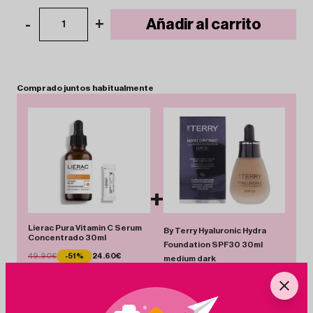
-
+
Añadir al carrito
1
Comprado
juntos
habitualmente
+
Lierac Pura Vitamin C Serum
By Terry Hyaluronic Hydra
Concentrado 30ml
Foundation SPF30 30ml
49.90€
-51%
24.60€
medium dark
48.00€
-73%
12.95€