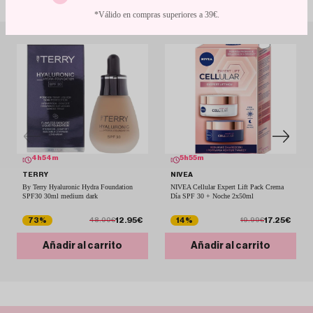
*Válido en compras superiores a 39€.
4
h
54
m
5
h
55
m
TERRY
NIVEA
By Terry Hyaluronic Hydra Foundation
NIVEA Cellular Expert Lift Pack Crema
SPF30 30ml medium dark
Día SPF 30 + Noche 2x50ml
12.95€
17.25€
73%
14%
48.00€
19.99€
Añadir al carrito
Añadir al carrito