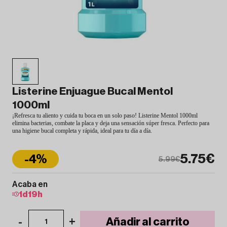
Listerine Enjuague Bucal Mentol
1000ml
¡Refresca tu aliento y cuida tu boca en un solo paso! Listerine Mentol 1000ml
elimina bacterias, combate la placa y deja una sensación súper fresca. Perfecto para
una higiene bucal completa y rápida, ideal para tu día a día.
5.75€
-4%
5.99€
Acaba en
1
d
19
h
-
+
Añadir al carrito
1