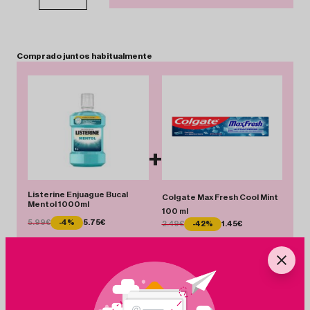
Comprado
juntos
habitualmente
+
Listerine Enjuague Bucal
Colgate Max Fresh Cool Mint
Mentol 1000ml
100 ml
5.99€
-4%
5.75€
2.49€
-42%
1.45€
Total 7.20 €
Añadir Pack
Ahorras 1.28 €