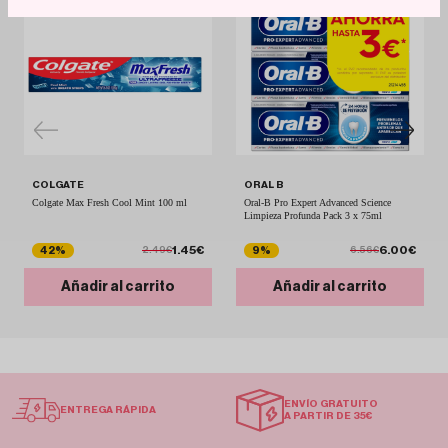
COLGATE
ORAL B
Colgate Max Fresh Cool Mint 100 ml
Oral-B Pro Expert Advanced Science
Limpieza Profunda Pack 3 x 75ml
1.45€
6.00€
42%
9%
2.49€
6.56€
Añadir al carrito
Añadir al carrito
ENVÍO GRATUITO
ENTREGA RÁPIDA
A PARTIR DE 35€