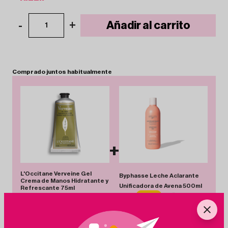
-
+
Añadir al carrito
1
Comprado
juntos
habitualmente
+
L'Occitane Verveine Gel
Byphasse Leche Aclarante
Crema de Manos Hidratante y
Unificadora de Avena 500ml
Refrescante 75ml
3.99€
-14%
3.45€
19.95€
-24%
15.16€