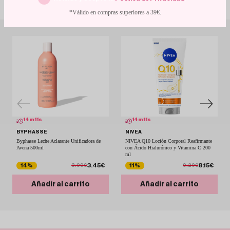
Con descuentos de escándalo
*Válido en compras superiores a 39€.
14
m
10
s
14
m
10
s
BYPHASSE
NIVEA
Byphasse Leche Aclarante Unificadora de
NIVEA Q10 Loción Corporal Reafirmante
Avena 500ml
con Ácido Hialurónico y Vitamina C 200
ml
3.45€
8.15€
14%
11%
3.99€
9.20€
Añadir al carrito
Añadir al carrito