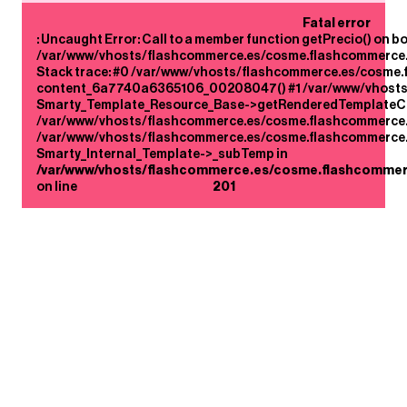
Fatal error
: Uncaught Error: Call to a member function getPrecio() on bo
/var/www/vhosts/flashcommerce.es/cosme.flashcommerce.
Stack trace: #0 /var/www/vhosts/flashcommerce.es/cosme
content_6a7740a6365106_00208047() #1 /var/www/vhosts/
Smarty_Template_Resource_Base->getRenderedTemplateCo
/var/www/vhosts/flashcommerce.es/cosme.flashcommerce.e
/var/www/vhosts/flashcommerce.es/cosme.flashcommerce.e
Smarty_Internal_Template->_subTemp in
/var/www/vhosts/flashcommerce.es/cosme.flashcommer
on line
201