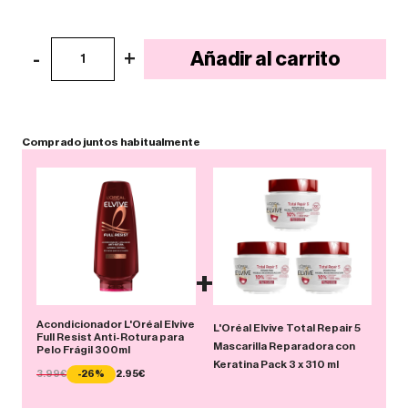
-
+
Añadir al carrito
1
Comprado
juntos
habitualmente
+
Acondicionador L'Oréal Elvive
L'Oréal Elvive Total Repair 5
Full Resist Anti-Rotura para
Mascarilla Reparadora con
Pelo Frágil 300ml
Keratina Pack 3 x 310 ml
3.99€
-26%
2.95€