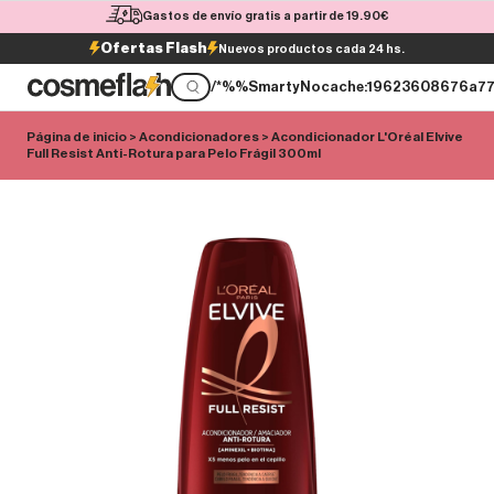
Gastos de envío gratis a partir de 19.90€
Ofertas Flash
Nuevos productos cada 24 hs.
/*%%SmartyNocache:19623608676a7
Página de inicio
>
Acondicionadores
> Acondicionador L'Oréal Elvive
Full Resist Anti-Rotura para Pelo Frágil 300ml