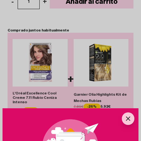
-
+
Añadir al carrito
1
Comprado
juntos
habitualmente
+
L'Oréal Excellence Cool
Garnier Olia Highlights Kit de
Creme 7.11 Rubio Ceniza
Mechas Rubias
Intenso
7.95€
-26%
5.92€
8.90€
-3%
8.60€
Total 14.52 €
Añadir Pack
Ahorras 2.33 €