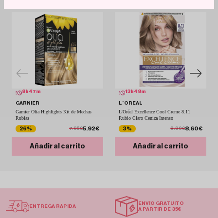
8
h
47
m
13
h
48
m
GARNIER
L´OREAL
Garnier Olia Highlights Kit de Mechas
L'Oréal Excellence Cool Creme 8.11
Rubias
Rubio Claro Ceniza Intenso
5.92€
8.60€
26%
3%
7.95€
8.90€
Añadir al carrito
Añadir al carrito
ENVÍO GRATUITO
ENTREGA RÁPIDA
A PARTIR DE 35€