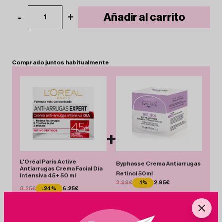
-
+
Añadir al carrito
1
Comprado
juntos
habitualmente
+
L'Oréal Paris Active
Byphasse Crema Antiarrugas
Antiarrugas Crema Facial Día
Retinol 50ml
Intensiva 45+ 50 ml
2.99€
-1%
2.95€
8.25€
-24%
6.25€