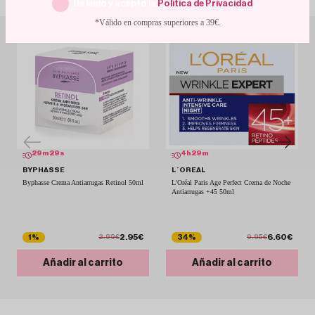
He leído y acepto la
Política de Privacidad
.
*Válido en compras superiores a 39€.
29
m
29
s
4
h
29
m
BYPHASSE
L´OREAL
Byphasse Crema Antiarrugas Retinol 50ml
L'Oréal Paris Age Perfect Crema de Noche
Antiarrugas +45 50ml
2.95€
6.60€
1%
34%
2.99€
9.95€
Añadir al carrito
Añadir al carrito